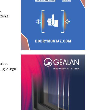
w
zenia.
terbau
cję z tego