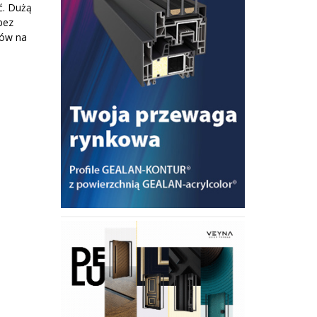
ć. Dużą
bez
rów na