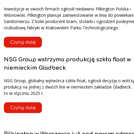
Inwestycje w swoich firmach ogłosili niedawno Pilkington Polska i
Wiśniowski. Pilkington planuje zainwestowanie w linię do powlekani
Sandomierzu. Z kolei producent bram, stolarki i ogrodzeń podejmi
rozbudowę fabryki w Krakowskim Parku Technologicznego.
Czytaj dalej
NSG Group wstrzyma produkcję szkła float w
niemieckim Gladbeck
NSG Group, globalny wytwórca szkła float, ogłosił decyzję o wstr
produkcji na jednej z dwóch linii w niemieckim zakładzie Gladbeck.
to w styczniu 2025 r.
Czytaj dalej
Pilkington w Warszawie już pod nowym adre