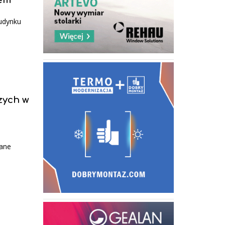
budynku
szych w
rane