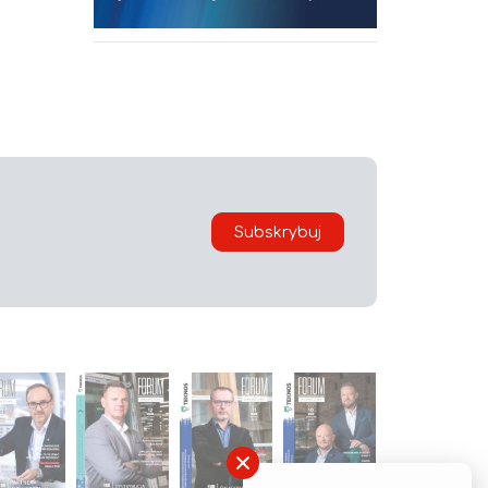
Subskrybuj
×