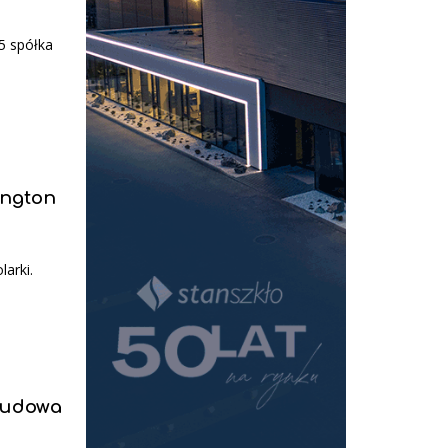
5 spółka
ington
larki.
zbudowa