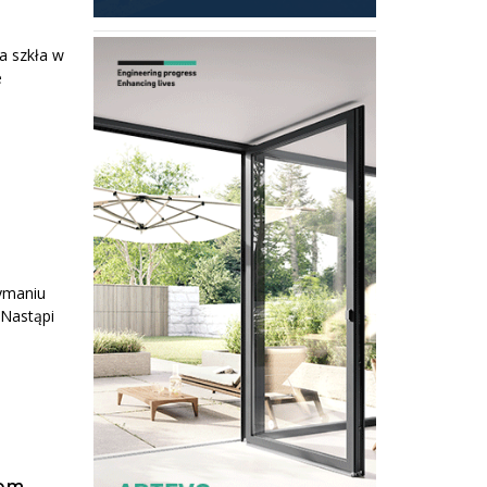
a szkła w
e
zymaniu
 Nastąpi
sem