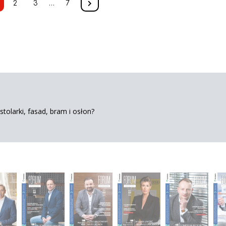
2
3
…
7
tolarki, fasad, bram i osłon?