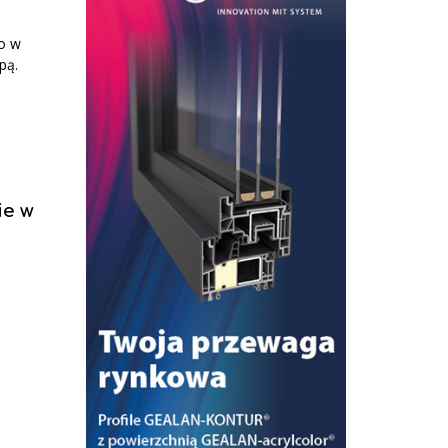
o w
pą.
ie w