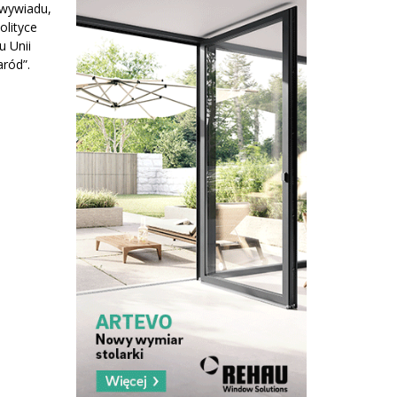
 wywiadu,
olityce
u Unii
aród”.