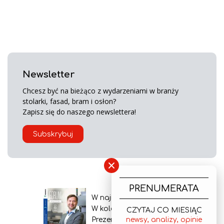
Newsletter
Chcesz być na bieżąco z wydarzeniami w branży
stolarki, fasad, bram i osłon?
Zapisz się do naszego newslettera!
Subskrybuj
×
PRENUMERATA
W najnowszym wydaniu
W kolejnym numerze
CZYTAJ CO MIESIĄC
newsy, analizy, opinie
Prezentacja gazety