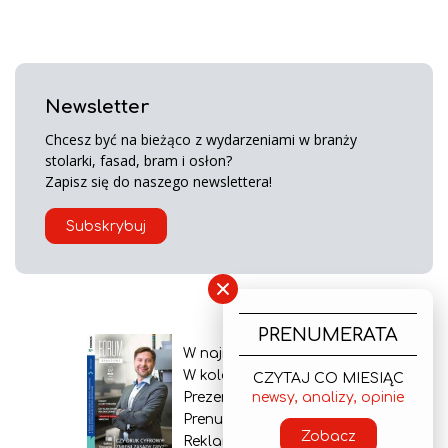
Newsletter
Chcesz być na bieżąco z wydarzeniami w branży
stolarki, fasad, bram i osłon?
Zapisz się do naszego newslettera!
Subskrybuj
×
PRENUMERATA
W najnowszym wydaniu
W kolejnym numerze
CZYTAJ CO MIESIĄC
newsy, analizy, opinie
Prezentacja gazety
Prenumerata
Zobacz
Reklama