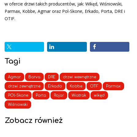
w ofercie drzwi takich producentów, jak: Wikęd, Wiśniowski,
Parmax, Kobbe, Agmar oraz Pol-Skone, Erkado, Porta, DRE i
OTIF.
Tagi
Agmar
Barva
DRE
drzwi wewnętrzne
drzwi zewnętrzne
Erkado
Kobbe
OTIF
Parmax
POl-Skone
Porta
Rojar
Wiatrak
wikęd
Wiśniowski
Zobacz również