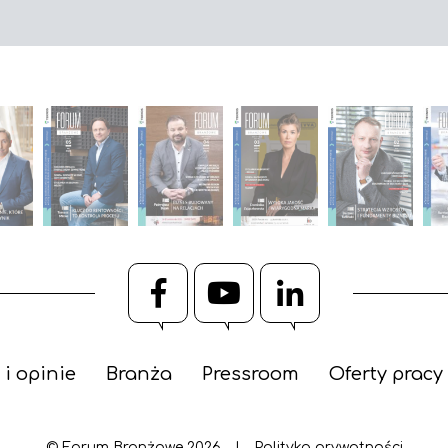
Facebook
YouTube
LinkedIn
 i opinie
Branża
Pressroom
Oferty pracy
© Forum Branżowe 2026
|
Polityka prywatności