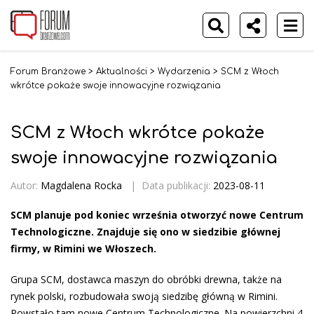
Forum Branżowe
>
Aktualności
>
Wydarzenia
>
SCM z Włoch
wkrótce pokaże swoje innowacyjne rozwiązania
SCM z Włoch wkrótce pokaże
swoje innowacyjne rozwiązania
Autor:
Magdalena Rocka
|
Data publikacji:
2023-08-11
SCM planuje pod koniec września otworzyć nowe Centrum
Technologiczne. Znajduje się ono w siedzibie głównej
firmy, w Rimini we Włoszech.
Grupa SCM, dostawca maszyn do obróbki drewna, także na
rynek polski, rozbudowała swoją siedzibę główną w Rimini.
Powstało tam nowe Centrum Technologiczne. Na powierzchni 4