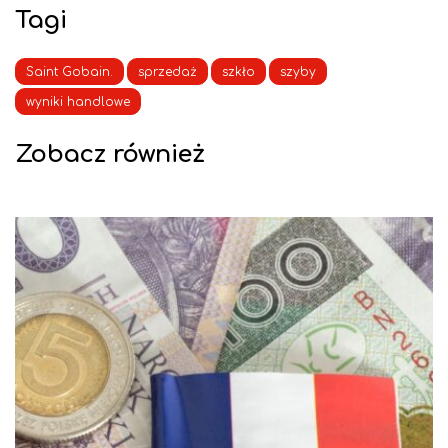
Tagi
Saint Gobain.
sprzedaż
szkło
szyby
wyniki handlowe
Zobacz również