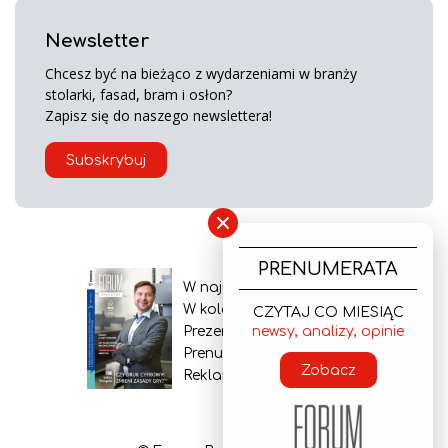
Newsletter
Chcesz być na bieżąco z wydarzeniami w branży
stolarki, fasad, bram i osłon?
Zapisz się do naszego newslettera!
Subskrybuj
×
PRENUMERATA
W najnowszym wydaniu
W kolejnym numerze
CZYTAJ CO MIESIĄC
Prezentacja gazety
newsy, analizy, opinie
Prenumerata
Zobacz
Reklama