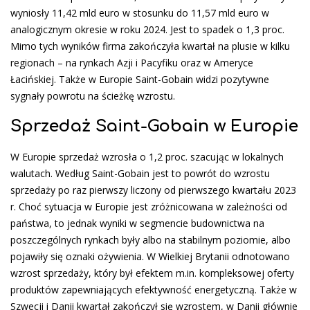
wyniosły 11,42 mld euro w stosunku do 11,57 mld euro w
analogicznym okresie w roku 2024. Jest to spadek o 1,3 proc.
Mimo tych wyników firma zakończyła kwartał na plusie w kilku
regionach – na rynkach Azji i Pacyfiku oraz w Ameryce
Łacińskiej. Także w Europie Saint-Gobain widzi pozytywne
sygnały powrotu na ścieżkę wzrostu.
Sprzedaż Saint-Gobain w Europie
W Europie sprzedaż wzrosła o 1,2 proc. szacując w lokalnych
walutach. Według Saint-Gobain jest to powrót do wzrostu
sprzedaży po raz pierwszy liczony od pierwszego kwartału 2023
r. Choć sytuacja w Europie jest zróżnicowana w zależności od
państwa, to jednak wyniki w segmencie budownictwa na
poszczególnych rynkach były albo na stabilnym poziomie, albo
pojawiły się oznaki ożywienia. W Wielkiej Brytanii odnotowano
wzrost sprzedaży, który był efektem m.in. kompleksowej oferty
produktów zapewniających efektywność energetyczną. Także w
Szwecji i Danii kwartał zakończył się wzrostem, w Danii głównie