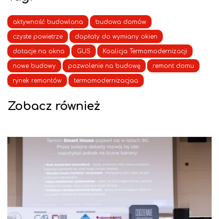
aktywność budowlana
budowa domów
czyste powietrze
dopłaty do wymiany okien
dotacje na okna
GUS
Koalicja Termomodernizacji
nowe budowy
pozwolenie na budowę
remont domu
rynek remontów
termomodernizacjaa
Zobacz również