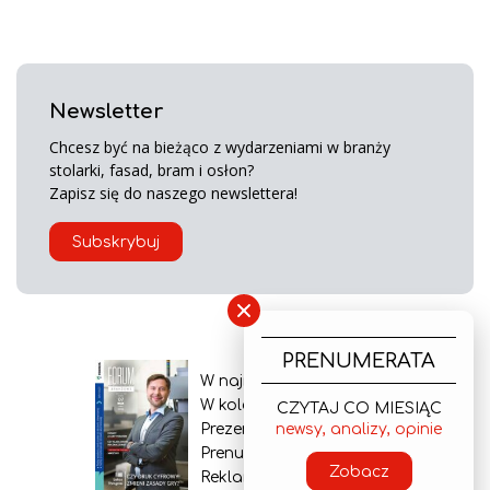
Newsletter
Chcesz być na bieżąco z wydarzeniami w branży
stolarki, fasad, bram i osłon?
Zapisz się do naszego newslettera!
Subskrybuj
×
PRENUMERATA
W najnowszym wydaniu
W kolejnym numerze
CZYTAJ CO MIESIĄC
Prezentacja gazety
newsy, analizy, opinie
Prenumerata
Zobacz
Reklama