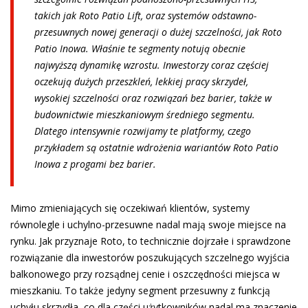
takich jak Roto Patio Lift, oraz systemów odstawno-
przesuwnych nowej generacji o dużej szczelności, jak Roto
Patio Inowa. Właśnie te segmenty notują obecnie
najwyższą dynamikę wzrostu. Inwestorzy coraz częściej
oczekują dużych przeszkleń, lekkiej pracy skrzydeł,
wysokiej szczelności oraz rozwiązań bez barier, także w
budownictwie mieszkaniowym średniego segmentu.
Dlatego intensywnie rozwijamy te platformy, czego
przykładem są ostatnie wdrożenia wariantów Roto Patio
Inowa z progami bez barier.
Mimo zmieniających się oczekiwań klientów, systemy
równolegle i uchylno-przesuwne nadal mają swoje miejsce na
rynku. Jak przyznaje Roto, to technicznie dojrzałe i sprawdzone
rozwiązanie dla inwestorów poszukujących szczelnego wyjścia
balkonowego przy rozsądnej cenie i oszczędności miejsca w
mieszkaniu. To także jedyny segment przesuwny z funkcją
uchyłu skrzydła, co dla części użytkowników nadal ma znaczenie