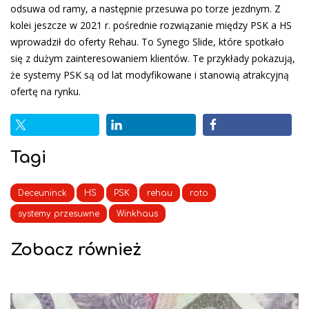
odsuwa od ramy, a następnie przesuwa po torze jezdnym. Z
kolei jeszcze w 2021 r. pośrednie rozwiązanie między PSK a HS
wprowadził do oferty Rehau. To Synego Slide, które spotkało
się z dużym zainteresowaniem klientów. Te przykłady pokazują,
że systemy PSK są od lat modyfikowane i stanowią atrakcyjną
ofertę na rynku.
Tagi
Deceuninck
HS
PSK
rehau
roto
systemy przesuwne
Winkhaus
Zobacz również