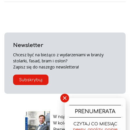
Newsletter
Chcesz być na bieżąco z wydarzeniami w branży
stolarki, fasad, bram i osłon?
Zapisz się do naszego newslettera!
Subskrybuj
×
PRENUMERATA
W najnowszym wydaniu
W kolejnym numerze
CZYTAJ CO MIESIĄC
Prezentacja gazety
newsy, analizy, opinie