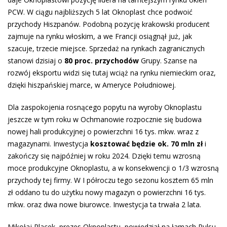
PCW. W ciągu najbliższych 5 lat Oknoplast chce podwoić
przychody Hiszpanów. Podobną pozycję krakowski producent
zajmuje na rynku włoskim, a we Francji osiągnął już, jak
szacuje, trzecie miejsce. Sprzedaż na rynkach zagranicznych
stanowi dzisiaj o
80 proc. przychodów
Grupy. Szanse na
rozwój eksportu widzi się tutaj wciąż na rynku niemieckim oraz,
dzięki hiszpańskiej marce, w Ameryce Południowej.
Dla zaspokojenia rosnącego popytu na wyroby Oknoplastu
jeszcze w tym roku w Ochmanowie rozpocznie się budowa
nowej hali produkcyjnej o powierzchni 16 tys. mkw. wraz z
magazynami. Inwestycja
kosztować będzie ok. 70 mln zł
i
zakończy się najpóźniej w roku 2024. Dzięki temu wzrosną
moce produkcyjne Oknoplastu, a w konsekwencji o 1/3 wzrosną
przychody tej firmy. W I półroczu tego sezonu kosztem 65 mln
zł oddano tu do użytku nowy magazyn o powierzchni 16 tys.
mkw. oraz dwa nowe biurowce. Inwestycja ta trwała 2 lata.
Mikołaj Placek, prezes Oknoplastu, powiedział na łamach Pulsu