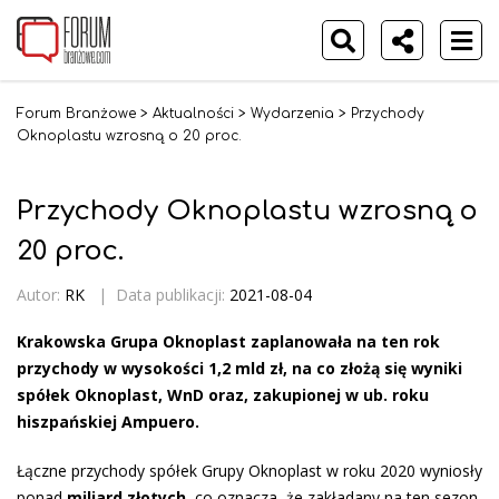
Forum Branżowe
>
Aktualności
>
Wydarzenia
>
Przychody
Oknoplastu wzrosną o 20 proc.
Przychody Oknoplastu wzrosną o
20 proc.
Autor:
RK
|
Data publikacji:
2021-08-04
Krakowska Grupa Oknoplast zaplanowała na ten rok
przychody w wysokości 1,2 mld zł, na co złożą się wyniki
spółek Oknoplast, WnD oraz, zakupionej w ub. roku
hiszpańskiej Ampuero.
Łączne przychody spółek Grupy Oknoplast w roku 2020 wyniosły
ponad
miliard złotych
, co oznacza, że zakładany na ten sezon