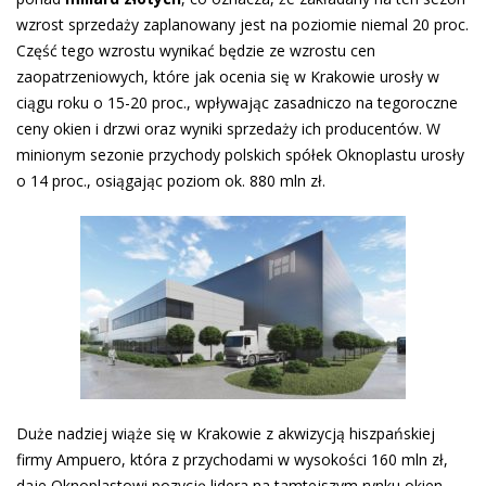
wzrost sprzedaży zaplanowany jest na poziomie niemal 20 proc.
Część tego wzrostu wynikać będzie ze wzrostu cen
zaopatrzeniowych, które jak ocenia się w Krakowie urosły w
ciągu roku o 15-20 proc., wpływając zasadniczo na tegoroczne
ceny okien i drzwi oraz wyniki sprzedaży ich producentów. W
minionym sezonie przychody polskich spółek Oknoplastu urosły
o 14 proc., osiągając poziom ok. 880 mln zł.
Duże nadziej wiąże się w Krakowie z akwizycją hiszpańskiej
firmy Ampuero, która z przychodami w wysokości 160 mln zł,
daje Oknoplastowi pozycję lidera na tamtejszym rynku okien