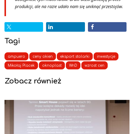
produkcji, ale na razie udało nam się uniknąć przestojów.
Tagi
ampuero
ceny okien
eksport stolarki
inwestycje
Mikołaj Placek
oknoplast
WnD
wzrost cen
Zobacz również