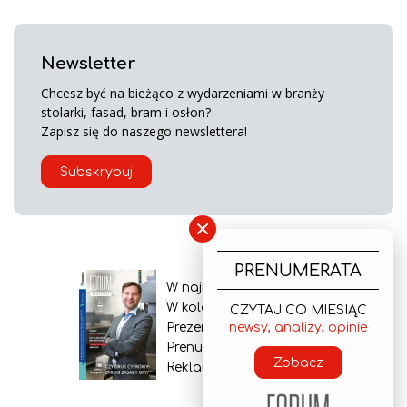
Newsletter
Chcesz być na bieżąco z wydarzeniami w branży
stolarki, fasad, bram i osłon?
Zapisz się do naszego newslettera!
Subskrybuj
×
PRENUMERATA
W najnowszym wydaniu
W kolejnym numerze
CZYTAJ CO MIESIĄC
Prezentacja gazety
newsy, analizy, opinie
Prenumerata
Zobacz
Reklama