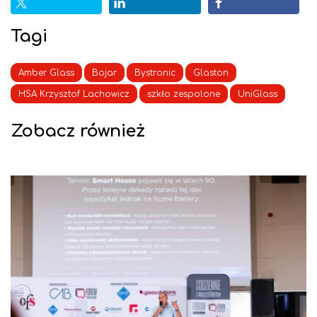
Tagi
Amber Glass
Bojar
Bystronic
Glaston
HSA Krzysztof Lachowicz
szkło zespolone
UniGlass
Zobacz również