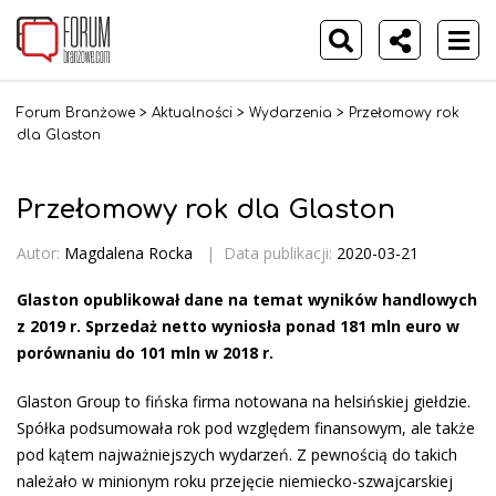
Forum Branżowe
>
Aktualności
>
Wydarzenia
>
Przełomowy rok
dla Glaston
Przełomowy rok dla Glaston
Autor:
Magdalena Rocka
|
Data publikacji:
2020-03-21
Glaston opublikował dane na temat wyników handlowych
z 2019 r. Sprzedaż netto wyniosła ponad 181 mln euro w
porównaniu do 101 mln w 2018 r.
Glaston Group to fińska firma notowana na helsińskiej giełdzie.
Spółka podsumowała rok pod względem finansowym, ale także
pod kątem najważniejszych wydarzeń. Z pewnością do takich
należało w minionym roku przejęcie niemiecko-szwajcarskiej