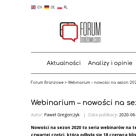
EN
DE
PL
Aktualności
Analizy i opinie
Forum Branżowe
>
Webinarium – nowości na sezon 202
Webinarium – nowości na se
Autor:
Paweł Gregorczyk
|
Data publikacji:
2020-06
Nowości na sezon 2020 to seria webinarów na t
czwartej części, która odbyła się 18 czerwca b