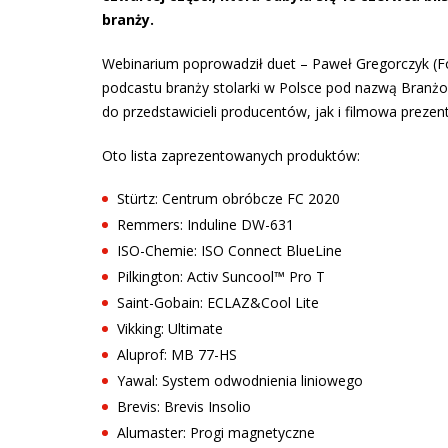
branży.
Webinarium poprowadził duet – Paweł Gregorczyk (
podcastu branży stolarki w Polsce pod nazwą Branż
do przedstawicieli producentów, jak i filmowa prezen
Oto lista zaprezentowanych produktów:
Stürtz: Centrum obróbcze FC 2020
Remmers: Induline DW-631
ISO-Chemie: ISO Connect BlueLine
Pilkington: Activ Suncool™ Pro T
Saint-Gobain: ECLAZ&Cool Lite
Vikking: Ultimate
Aluprof: MB 77-HS
Yawal: System odwodnienia liniowego
Brevis: Brevis Insolio
Alumaster: Progi magnetyczne