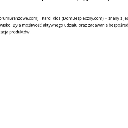
ForumBranzowe.com) i Karol Klos (DomBezpieczny.com) – znany z j
owisko. Była możliwość aktywnego udziału oraz zadawania bezpośred
tacja produktów .