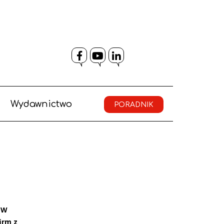
Facebook
YouTube
LinkedIn
Wydawnictwo
PORADNIK
 W
irm z