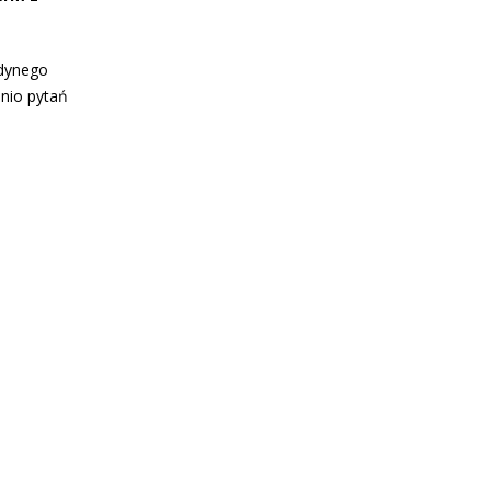
edynego
nio pytań