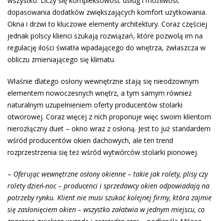
wszystko. Liczy się kompleksowość usług i możliwość
dopasowania dodatków zwiększających komfort użytkowania.
Okna i drzwi to kluczowe elementy architektury. Coraz częściej
jednak polscy klienci szukają rozwiązań, które pozwolą im na
regulację ilości światła wpadającego do wnętrza, zwłaszcza w
obliczu zmieniającego się klimatu.
Właśnie dlatego osłony wewnętrzne stają się nieodzownym
elementem nowoczesnych wnętrz, a tym samym również
naturalnym uzupełnieniem oferty producentów stolarki
otworowej. Coraz więcej z nich proponuje więc swoim klientom
nierozłączny duet – okno wraz z osłoną. Jest to już standardem
wśród producentów okien dachowych, ale ten trend
rozprzestrzenia się też wśród wytwórców stolarki pionowej.
–
Oferując wewnętrzne osłony okienne – takie jak rolety, plisy czy
rolety dzień-noc – producenci i sprzedawcy okien odpowiadają na
potrzeby rynku. Klient nie musi szukać kolejnej firmy, która zajmie
się zasłonięciem okien – wszystko załatwia w jednym miejscu, co