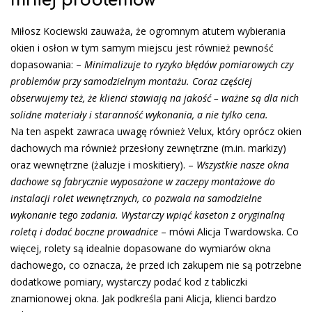
mniej problemów
Miłosz Kociewski zauważa, że ogromnym atutem wybierania
okien i osłon w tym samym miejscu jest również pewność
dopasowania: –
Minimalizuje to ryzyko błędów pomiarowych czy
problemów przy samodzielnym montażu. Coraz częściej
obserwujemy też, że klienci stawiają na jakość – ważne są dla nich
solidne materiały i staranność wykonania, a nie tylko cena.
Na ten aspekt zawraca uwagę również Velux, który oprócz okien
dachowych ma również przesłony zewnętrzne (m.in. markizy)
oraz wewnętrzne (żaluzje i moskitiery). –
Wszystkie nasze okna
dachowe są fabrycznie wyposażone w zaczepy montażowe do
instalacji rolet wewnętrznych, co pozwala na samodzielne
wykonanie tego zadania. Wystarczy wpiąć kaseton z oryginalną
roletą i dodać boczne prowadnice
– mówi Alicja Twardowska. Co
więcej, rolety są idealnie dopasowane do wymiarów okna
dachowego, co oznacza, że przed ich zakupem nie są potrzebne
dodatkowe pomiary, wystarczy podać kod z tabliczki
znamionowej okna. Jak podkreśla pani Alicja, klienci bardzo