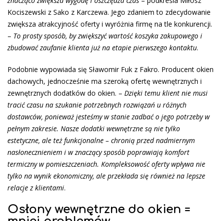
znacząco zwiększa wygodę i oszczędza czas
– podkreśla Miłosz
Kociszewski z Sako z Karczewa. Jego zdaniem to zdecydowanie
zwiększa atrakcyjność oferty i wyróżnia firmę na tle konkurencji.
–
To prosty sposób, by zwiększyć wartość koszyka zakupowego i
zbudować zaufanie klienta już na etapie pierwszego kontaktu
.
Podobnie wypowiada się Sławomir Fuk z Fakro. Producent okien
dachowych, jednocześnie ma szeroką ofertę wewnętrznych i
zewnętrznych dodatków do okien. –
Dzięki temu klient nie musi
tracić czasu na szukanie potrzebnych rozwiązań u różnych
dostawców, ponieważ jesteśmy w stanie zadbać o jego potrzeby w
pełnym zakresie. Nasze dodatki wewnętrzne są nie tylko
estetyczne, ale też funkcjonalne – chronią przed nadmiernym
nasłonecznieniem i w znaczący sposób poprawiają komfort
termiczny w pomieszczeniach. Kompleksowość oferty wpływa nie
tylko na wynik ekonomiczny, ale przekłada się również na lepsze
relacje z klientami
.
Osłony wewnętrzne do okien =