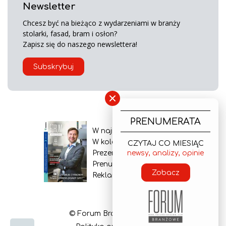
Newsletter
Chcesz być na bieżąco z wydarzeniami w branży
stolarki, fasad, bram i osłon?
Zapisz się do naszego newslettera!
Subskrybuj
×
PRENUMERATA
W najnowszym wydaniu
W kolejnym numerze
CZYTAJ CO MIESIĄC
Prezentacja gazety
newsy, analizy, opinie
Prenumerata
Zobacz
Reklama
© Forum Branżowe 2026