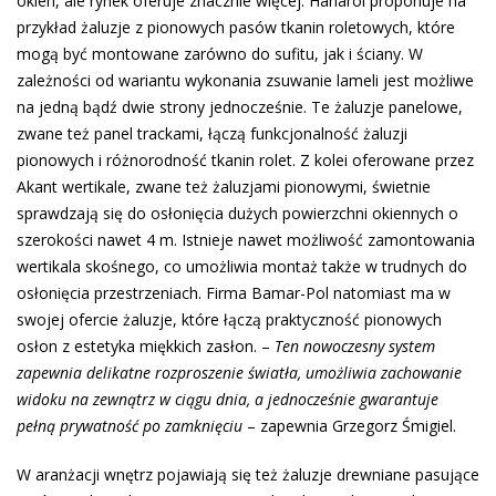
okien, ale rynek oferuje znacznie więcej. Hanarol proponuje na
przykład żaluzje z pionowych pasów tkanin roletowych, które
mogą być montowane zarówno do sufitu, jak i ściany. W
zależności od wariantu wykonania zsuwanie lameli jest możliwe
na jedną bądź dwie strony jednocześnie. Te żaluzje panelowe,
zwane też panel trackami, łączą funkcjonalność żaluzji
pionowych i różnorodność tkanin rolet. Z kolei oferowane przez
Akant wertikale, zwane też żaluzjami pionowymi, świetnie
sprawdzają się do osłonięcia dużych powierzchni okiennych o
szerokości nawet 4 m. Istnieje nawet możliwość zamontowania
wertikala skośnego, co umożliwia montaż także w trudnych do
osłonięcia przestrzeniach. Firma Bamar-Pol natomiast ma w
swojej ofercie żaluzje, które łączą praktyczność pionowych
osłon z estetyka miękkich zasłon. –
Ten nowoczesny system
zapewnia delikatne rozproszenie światła, umożliwia zachowanie
widoku na zewnątrz w ciągu dnia, a jednocześnie gwarantuje
pełną prywatność po zamknięciu
– zapewnia Grzegorz Śmigiel.
W aranżacji wnętrz pojawiają się też żaluzje drewniane pasujące