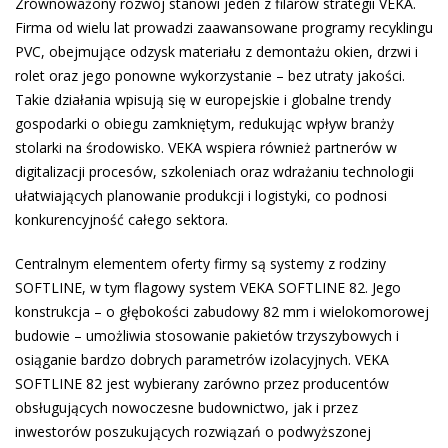
Zrównoważony rozwój stanowi jeden z filarów strategii VEKA.
Firma od wielu lat prowadzi zaawansowane programy recyklingu
PVC, obejmujące odzysk materiału z demontażu okien, drzwi i
rolet oraz jego ponowne wykorzystanie – bez utraty jakości.
Takie działania wpisują się w europejskie i globalne trendy
gospodarki o obiegu zamkniętym, redukując wpływ branży
stolarki na środowisko. VEKA wspiera również partnerów w
digitalizacji procesów, szkoleniach oraz wdrażaniu technologii
ułatwiających planowanie produkcji i logistyki, co podnosi
konkurencyjność całego sektora.
Centralnym elementem oferty firmy są systemy z rodziny
SOFTLINE, w tym flagowy system VEKA SOFTLINE 82. Jego
konstrukcja – o głębokości zabudowy 82 mm i wielokomorowej
budowie – umożliwia stosowanie pakietów trzyszybowych i
osiąganie bardzo dobrych parametrów izolacyjnych. VEKA
SOFTLINE 82 jest wybierany zarówno przez producentów
obsługujących nowoczesne budownictwo, jak i przez
inwestorów poszukujących rozwiązań o podwyższonej