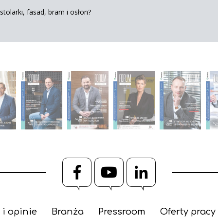
tolarki, fasad, bram i osłon?
Facebook
YouTube
LinkedIn
 i opinie
Branża
Pressroom
Oferty pracy