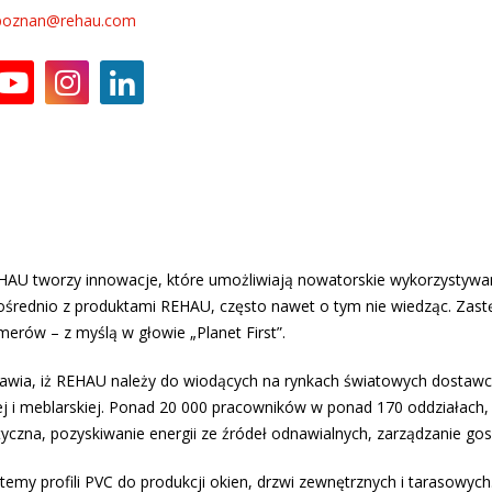
poznan@rehau.com
REHAU tworzy innowacje, które umożliwiają nowatorskie wykorzystywa
b pośrednio z produktami REHAU, często nawet o tym nie wiedząc. Za
merów – z myślą w głowie „Planet First”.
awia, iż REHAU należy do wiodących na rynkach światowych dosta
j i meblarskiej. Ponad 20 000 pracowników w ponad 170 oddziałach,
yczna, pozyskiwanie energii ze źródeł odnawialnych, zarządzanie gos
temy profili PVC do produkcji okien, drzwi zewnętrznych i tarasowych