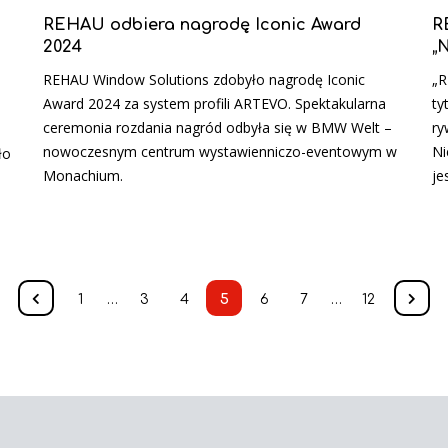
REHAU odbiera nagrodę Iconic Award
R
2024
„
REHAU Window Solutions zdobyło nagrodę Iconic
„R
Award 2024 za system profili ARTEVO. Spektakularna
ty
ceremonia rozdania nagród odbyła się w BMW Welt –
ry
nowoczesnym centrum wystawienniczo-eventowym w
Ni
ło
Monachium.
je
1
…
3
4
5
6
7
…
12