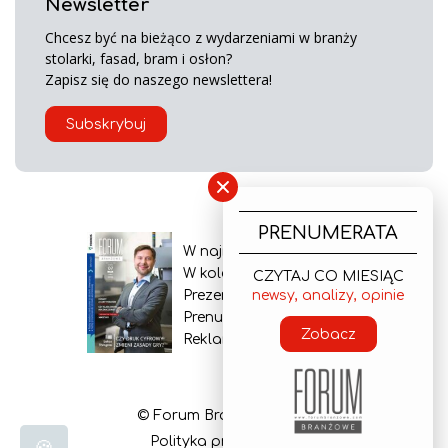
Newsletter
Chcesz być na bieżąco z wydarzeniami w branży
stolarki, fasad, bram i osłon?
Zapisz się do naszego newslettera!
Subskrybuj
×
PRENUMERATA
W najnowszym wydaniu
W kolejnym numerze
CZYTAJ CO MIESIĄC
newsy, analizy, opinie
Prezentacja gazety
Prenumerata
Zobacz
Reklama
© Forum Branżowe 2026
Polityka prywatności