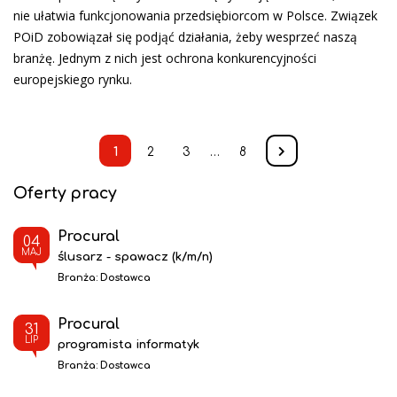
nie ułatwia funkcjonowania przedsiębiorcom w Polsce. Związek
POiD zobowiązał się podjąć działania, żeby wesprzeć naszą
branżę. Jednym z nich jest ochrona konkurencyjności
europejskiego rynku.
1
2
3
…
8
Oferty pracy
Procural
04
MAJ
ślusarz - spawacz (k/m/n)
Branża:
Dostawca
Procural
31
LIP
programista informatyk
Branża:
Dostawca