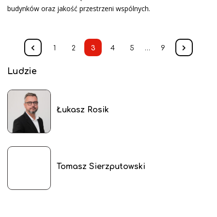
budynków oraz jakość przestrzeni wspólnych.
1
2
3
4
5
…
9
Ludzie
Łukasz Rosik
Tomasz Sierzputowski