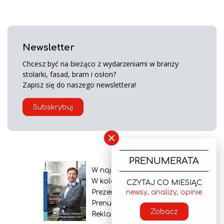
Newsletter
Chcesz być na bieżąco z wydarzeniami w branży
stolarki, fasad, bram i osłon?
Zapisz się do naszego newslettera!
Subskrybuj
×
PRENUMERATA
W najnowszym wydaniu
W kolejnym numerze
CZYTAJ CO MIESIĄC
newsy, analizy, opinie
Prezentacja gazety
Prenumerata
Zobacz
Reklama