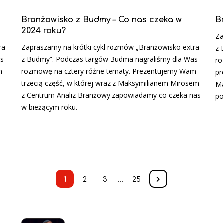
a
Branżowisko z Budmy – Co nas czeka w
B
2024 roku?
Za
ra
Zapraszamy na krótki cykl rozmów „Branżowisko extra
z 
as
z Budmy”. Podczas targów Budma nagraliśmy dla Was
ro
m
rozmowę na cztery różne tematy. Prezentujemy Wam
pr
trzecią część, w której wraz z Maksymilianem Mirosem
Ma
z Centrum Analiz Branżowy zapowiadamy co czeka nas
po
w bieżącym roku.
1
2
3
…
25