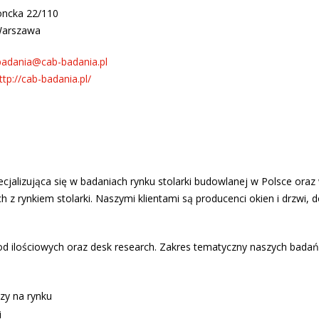
oncka 22/110
Warszawa
badania@cab-badania.pl
ttp://cab-badania.pl/
alizująca się w badaniach rynku stolarki budowlanej w Polsce oraz w
ch z rynkiem stolarki. Naszymi klientami są producenci okien i drzwi, 
d ilościowych oraz desk research. Zakres tematyczny naszych badań
czy na rynku
i