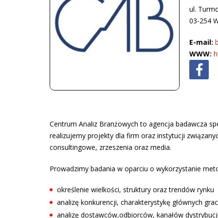
ul. Turm
03-254 
E-mail:
WWW:
h
Centrum Analiz Branżowych to agencja badawcza specj
realizujemy projekty dla firm oraz instytucji związany
consultingowe, zrzeszenia oraz media.
Prowadzimy badania w oparciu o wykorzystanie meto
określenie wielkości, struktury oraz trendów rynku
analizę konkurencji, charakterystykę głównych gra
analizę dostawców,odbiorców, kanałów dystrybucj