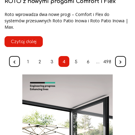
ROTO z nowymi progami Comfort i Flex
Roto wprowadza dwa nowe progi – Comfort i Flex do
systemów przesuwnych Roto Patio Inowa i Roto Patio Inowa |
Max.
Czytaj dalej
1
2
3
4
5
6
…
498