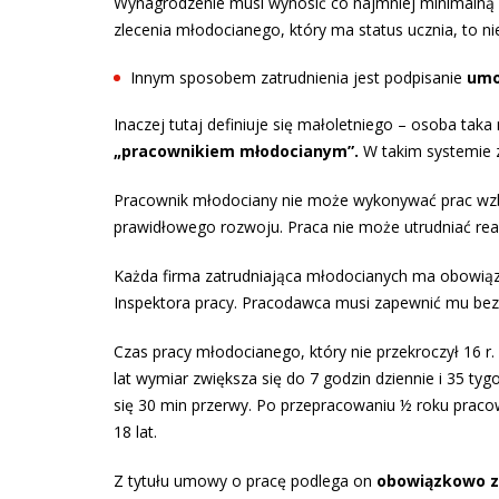
Wynagrodzenie musi wynosić co najmniej minimalną 
zlecenia młodocianego, który ma status ucznia, to n
Innym sposobem zatrudnienia jest podpisanie
umo
Inaczej tutaj definiuje się małoletniego – osoba tak
„pracownikiem młodocianym”.
W takim systemie 
Pracownik młodociany nie może wykonywać prac wzbro
prawidłowego rozwoju. Praca nie może utrudniać rea
Każda firma zatrudniająca młodocianych ma obowiąze
Inspektora pracy. Pracodawca musi zapewnić mu bezpi
Czas pracy młodocianego, który nie przekroczył 16 r. 
lat wymiar zwiększa się do 7 godzin dziennie i 35 
się 30 min przerwy. Po przepracowaniu ½ roku praco
18 lat.
Z tytułu umowy o pracę podlega on
obowiązkowo z