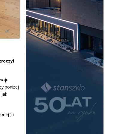
kroczył
zwoju
by poniżej
 jak
onej ) i