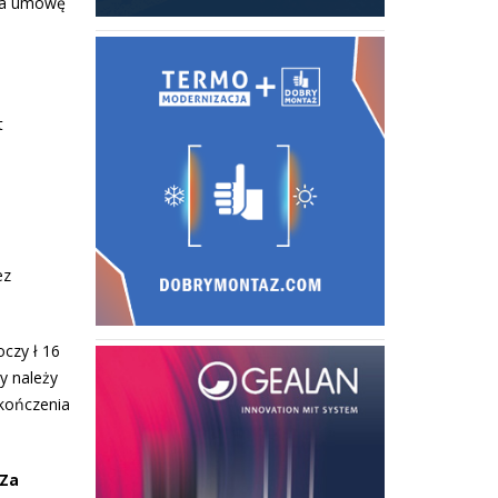
 na umowę
t
ez
oczy ł 16
y należy
ukończenia
Za