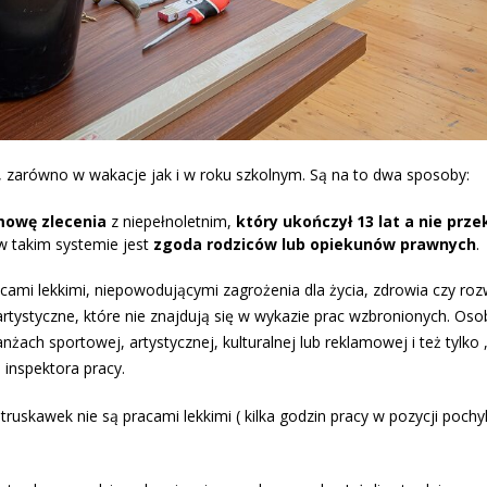
, zarówno w wakacje jak i w roku szkolnym. Są na to dwa sposoby:
owę zlecenia
z niepełnoletnim,
który ukończył 13 lat a nie prze
w takim systemie jest
zgoda rodziców lub opiekunów prawnych
.
mi lekkimi, niepowodującymi zagrożenia dla życia, zdrowia czy ro
artystyczne, które nie znajdują się w wykazie prac wzbronionych. Oso
ach sportowej, artystycznej, kulturalnej lub reklamowej i też tylko ,
inspektora pracy.
ruskawek nie są pracami lekkimi ( kilka godzin pracy w pozycji pochyl