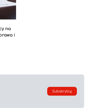
cy na
prawa i
Subskrybuj