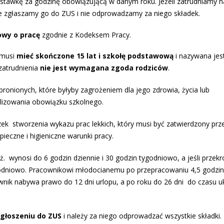
stawkę za godzinę obowiązującą w danym roku. Jeżeli zatrudniamy
ie zgłaszamy go do ZUS i nie odprowadzamy za niego składek.
wy o pracę
zgodnie z Kodeksem Pracy.
a musi
mieć skończone 15 lat i szkołę podstawową
i nazywana jes
zatrudnienia
nie jest wymagana zgoda rodziców
.
nionych, które byłyby zagrożeniem dla jego zdrowia, życia lub
lizowania obowiązku szkolnego.
k stworzenia wykazu prac lekkich, który musi być zatwierdzony prz
eczne i higieniczne warunki pracy.
ż. wynosi do 6 godzin dziennie i 30 godzin tygodniowo, a jeśli przekr
tygodniowo. Pracownikowi młodocianemu po przepracowaniu 4,5 godzin
wnik nabywa prawo do 12 dni urlopu, a po roku do 26 dni do czasu 
głoszeniu do ZUS
i należy za niego odprowadzać wszystkie składki.