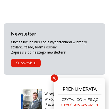
Newsletter
Chcesz być na bieżąco z wydarzeniami w branży
stolarki, fasad, bram i osłon?
Zapisz się do naszego newslettera!
Subskrybuj
×
PRENUMERATA
W najnowszym wydaniu
W kolejnym numerze
CZYTAJ CO MIESIĄC
newsy, analizy, opinie
Prezentacja gazety