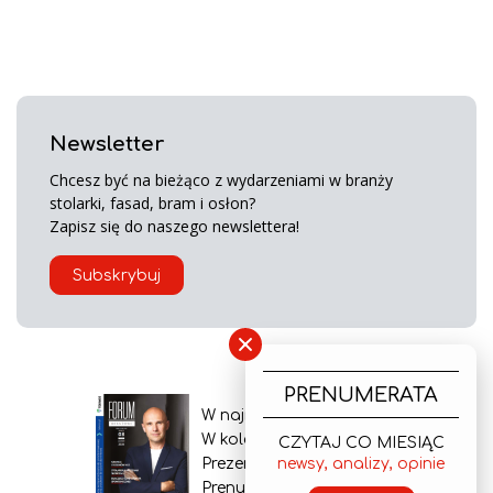
Newsletter
Chcesz być na bieżąco z wydarzeniami w branży
stolarki, fasad, bram i osłon?
Zapisz się do naszego newslettera!
Subskrybuj
×
PRENUMERATA
W najnowszym wydaniu
W kolejnym numerze
CZYTAJ CO MIESIĄC
Prezentacja gazety
newsy, analizy, opinie
Prenumerata