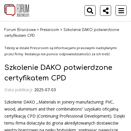
Forum Branżowe
>
Pressroom
>
Szkolenie DAKO potwierdzone
certyfikatem CPD
Teksty w dziale Pressroom są informacjami prasowymi nadsyłanymi
przez firmy. Redakcja nie ponosi odpowiedzialności za ich treść.
Szkolenie DAKO potwierdzone
certyfikatem CPD
Data publikacji:
2025-07-03
Szkolenie DAKO ,,Materials in joinery manufacturing: PVC,
wood, aluminium and their combinations” uzyskało oficjalną
certyfikację CPD (Continuing Professional Development). Dzięki
temu firma dołaczyła do grona akredytowanych dostawców
wiedzy branżowej na rynku brytyjskim, spełniając najwyższe