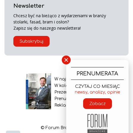
Newsletter
Chcesz być na bieżąco z wydarzeniami w branży
stolarki, fasad, bram i osłon?
Zapisz się do naszego newslettera!
Subskrybuj
×
PRENUMERATA
W najnowszym wydaniu
W kolejnym numerze
CZYTAJ CO MIESIĄC
newsy, analizy, opinie
Prezentacja gazety
Prenumerata
Zobacz
Reklama
© Forum Branżowe 2026