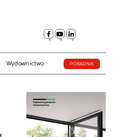
Facebook
YouTube
LinkedIn
Wydawnictwo
PORADNIK
ą