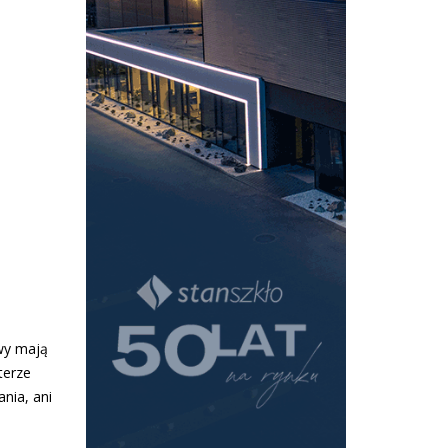
twy mają
terze
nia, ani