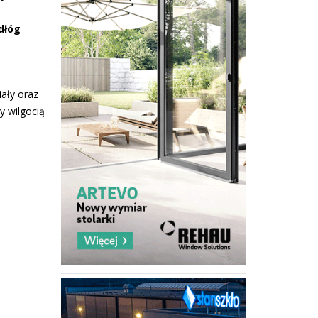
dłóg
iały oraz
y wilgocią