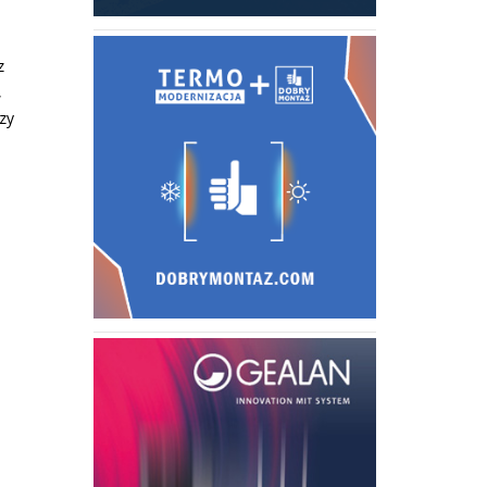
z
,
zy