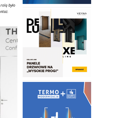
rolą było
ontaż.