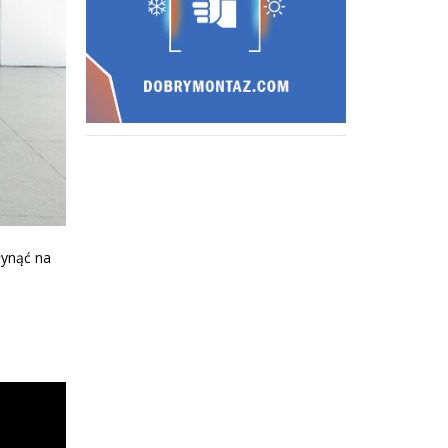
łynąć na
m