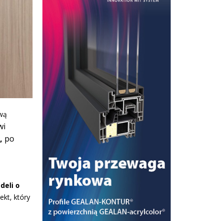
wą
wi
,
po
deli o
ekt, który