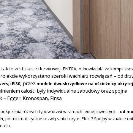
 także w stolarce drzwiowej.
ENTRA, odpowiadała za komplekso
ojekcie wykorzystano szeroki wachlarz rozwiązań – od drz
,
przez
ersji EI30
modele dwuskrzydłowe na ościeżnicy ukrytej
nieniem całości były indywidualne zabudowy oraz spójna
– Egger, Kronospan, Finsa.
 połączenia różnych typów drzwi w ramach jednej inwestycji –
od mo
ch
, po minimalistyczne rozwiązania ukryte. Efekt? Spójny wizualnie obi
otelu.