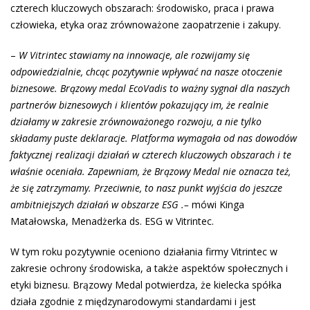
czterech kluczowych obszarach: środowisko, praca i prawa
człowieka, etyka oraz zrównoważone zaopatrzenie i zakupy.
–
W
Vitrintec stawiamy na
innowacje, ale
rozwijamy si
ę
odpowiedzialnie, chc
ą
c pozytywnie wp
ł
ywa
ć
na
nasze otoczenie
biznesowe. Brązowy medal EcoVadis to
wa
ż
ny sygna
ł dla naszych
partnerów biznesowych i klientów pokazujący im
,
ż
e
realnie
działamy w
zakresie zrównoważonego rozwoju, a nie tylko
składamy puste deklaracje
. Platforma wymagała od nas dowodów
faktycznej realizacji działań w czterech kluczowych obszarach i te
właśnie oceniała
. Zapewniam, że Br
ą
zowy Medal nie
oznacza też,
ż
e
si
ę
zatrzymamy. Przeciwnie, to nasz punkt wyj
ś
cia do
jeszcze
ambitniejszych działań w
obszarze ESG .–
mówi Kinga
Matałowska, Menadżerka ds. ESG w Vitrintec.
W tym roku pozytywnie oceniono działania firmy Vitrintec w
zakresie ochrony środowiska, a także aspektów społecznych i
etyki biznesu. Brązowy Medal potwierdza, że kielecka spółka
działa zgodnie z międzynarodowymi standardami i jest