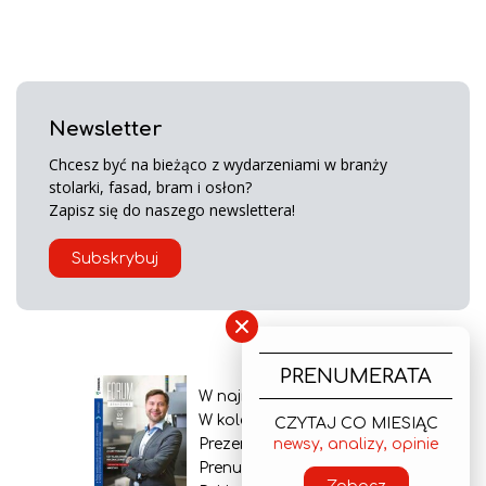
Newsletter
Chcesz być na bieżąco z wydarzeniami w branży
stolarki, fasad, bram i osłon?
Zapisz się do naszego newslettera!
Subskrybuj
×
PRENUMERATA
W najnowszym wydaniu
W kolejnym numerze
CZYTAJ CO MIESIĄC
Prezentacja gazety
newsy, analizy, opinie
Prenumerata