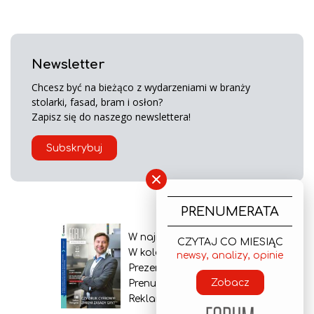
Newsletter
Chcesz być na bieżąco z wydarzeniami w branży
stolarki, fasad, bram i osłon?
Zapisz się do naszego newslettera!
Subskrybuj
×
PRENUMERATA
W najnowszym wydaniu
CZYTAJ CO MIESIĄC
W kolejnym numerze
newsy, analizy, opinie
Prezentacja gazety
Zobacz
Prenumerata
Reklama