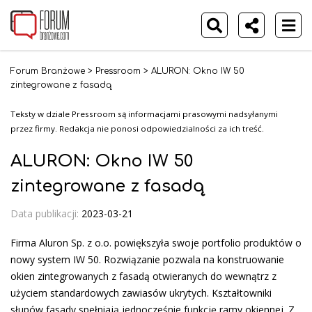
Forum Branżowe
>
Pressroom
>
ALURON: Okno IW 50
zintegrowane z fasadą
Teksty w dziale Pressroom są informacjami prasowymi nadsyłanymi
przez firmy. Redakcja nie ponosi odpowiedzialności za ich treść.
ALURON: Okno IW 50
zintegrowane z fasadą
Data publikacji:
2023-03-21
Firma Aluron Sp. z o.o. powiększyła swoje portfolio produktów o
nowy system IW 50. Rozwiązanie pozwala na konstruowanie
okien zintegrowanych z fasadą otwieranych do wewnątrz z
użyciem standardowych zawiasów ukrytych. Kształtowniki
słupów fasady spełniają jednocześnie funkcję ramy okiennej. Z