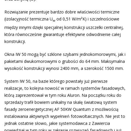
Rozwiązanie prezentuje bardzo dobre właściwości termiczne
(izolacyjność termiczna U
od 0,51 W/m²K) i szczelnościowe
w
między innymi dzięki specjalnej konstrukcji uszczelki centralnej,
która równocześnie gwarantuje efektywne odwodnienie całej
konstrukcji.
Okna IW 50 mogą być szklone szybami jednokomorowymi, jak i
pakietami dwukomorowymi o grubości do 64 mm. Maksymalna
wysokość konstrukcji wynosi 2400 mm, a szerokość 1500 mm.
System IW 50, na bazie którego powstały już pierwsze
realizacje, to kolejna nowość w ramach systemów fasadowych,
którą zaprezentował w tym roku Aluron. Na początku roku do
sprzedaży trafił bowiem unikalny na skalę światową system
fasady zeroenergetycznej AF 50KW Quantum z możliwością
instalowania aktywnych wypełnień fotowoltaicznych. Nie jest to
jednak ostatnie słowo, jakie systemodawca z Zawiercia
powiedział w tym roku w zakresie rozwiązań fasadowych i już