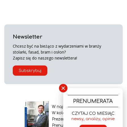
Newsletter
Chcesz być na bieżąco z wydarzeniami w branży
stolarki, fasad, bram i osłon?
Zapisz się do naszego newslettera!
Subskrybuj
×
PRENUMERATA
W najnowszym wydaniu
W kolejnym numerze
CZYTAJ CO MIESIĄC
newsy, analizy, opinie
Prezentacja gazety
Prenumerata