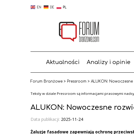
EN
DE
PL
Aktualności
Analizy i opinie
Forum Branżowe
>
Pressroom
>
ALUKON: Nowoczesne r
Teksty w dziale Pressroom są informacjami prasowymi nadsył
ALUKON: Nowoczesne rozwią
Data publikacji:
2025-11-24
Żaluzje fasadowe zapewniają ochronę przeciwsło