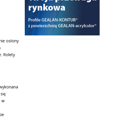
nie osłony
h
. Rolety
t wykonana
się
a w
kie