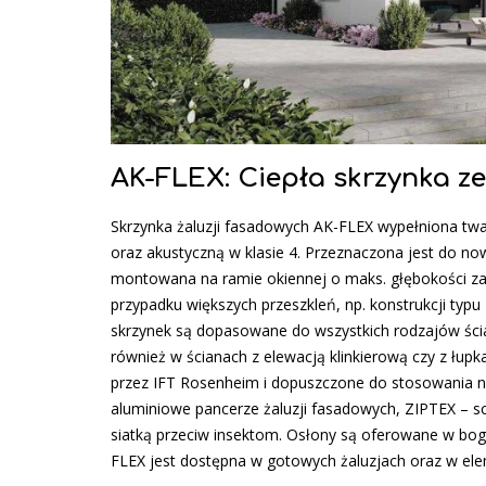
AK-FLEX: Ciepła skrzynka z
Skrzynka żaluzji fasadowych AK-FLEX wypełniona twar
oraz akustyczną w klasie 4. Przeznaczona jest do n
montowana na ramie okiennej o maks. głębokości 
przypadku większych przeszkleń, np. konstrukcji typ
skrzynek są dopasowane do wszystkich rodzajów śc
również w ścianach z elewacją klinkierową czy z łup
przez IFT Rosenheim i dopuszczone do stosowania n
aluminiowe pancerze żaluzji fasadowych, ZIPTEX – s
siatką przeciw insektom. Osłony są oferowane w boga
FLEX jest dostępna w gotowych żaluzjach oraz w el