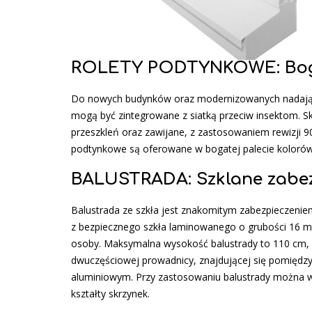
ROLETY PODTYNKOWE: Boga
Do nowych budynków oraz modernizowanych nadają s
mogą być zintegrowane z siatką przeciw insektom. S
przeszkleń oraz zawijane, z zastosowaniem rewizji 9
podtynkowe są oferowane w bogatej palecie koloró
BALUSTRADA: Szklane zabez
Balustrada ze szkła jest znakomitym zabezpieczenie
z bezpiecznego szkła laminowanego o grubości 16 m
osoby. Maksymalna wysokość balustrady to 110 cm, z
dwuczęściowej prowadnicy, znajdującej się pomiędzy 
aluminiowym. Przy zastosowaniu balustrady można w
kształty skrzynek.