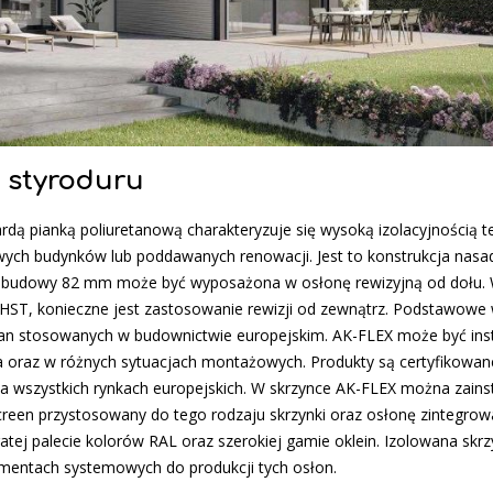
e styroduru
dą pianką poliuretanową charakteryzuje się wysoką izolacyjnością t
owych budynków lub poddawanych renowacji. Jest to konstrukcja nas
zabudowy 82 mm może być wyposażona w osłonę rewizyjną od dołu.
u HST, konieczne jest zastosowanie rewizji od zewnątrz. Podstawowe
ian stosowanych w budownictwie europejskim. AK-FLEX może być in
ka oraz w różnych sytuacjach montażowych. Produkty są certyfikowane
a wszystkich rynkach europejskich. W skrzynce AK-FLEX można zain
creen przystosowany do tego rodzaju skrzynki oraz osłonę zintegrow
tej palecie kolorów RAL oraz szerokiej gamie oklein. Izolowana skr
ementach systemowych do produkcji tych osłon.