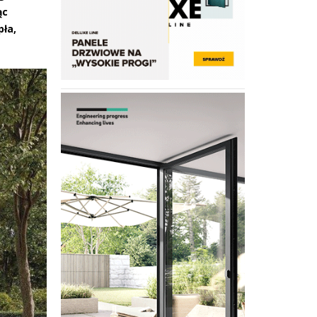
ąc
pła,