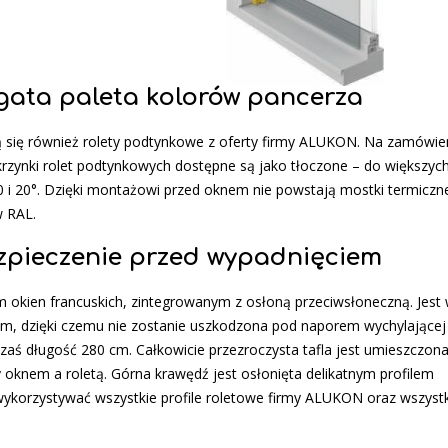
ta paleta kolorów pancerza
ię również rolety podtynkowe z oferty firmy ALUKON. Na zamówie
krzynki rolet podtynkowych dostępne są jako tłoczone – do większyc
0 i 20°. Dzięki montażowi przed oknem nie powstają mostki termiczne
w RAL.
pieczenie przed wypadnięciem
m okien francuskich, zintegrowanym z osłoną przeciwsłoneczną. Jes
m, dzięki czemu nie zostanie uszkodzona pod naporem wychylającej 
aś długość 280 cm. Całkowicie przezroczysta tafla jest umieszczon
oknem a roletą. Górna krawędź jest osłonięta delikatnym profilem
ykorzystywać wszystkie profile roletowe firmy ALUKON oraz wszyst