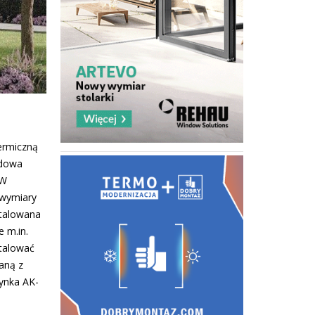
ermiczną
adowa
 W
 wymiary
stalowana
 m.in.
stalować
aną z
zynka AK-