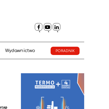
Facebook
YouTube
LinkedIn
Wydawnictwo
PORADNIK
etap