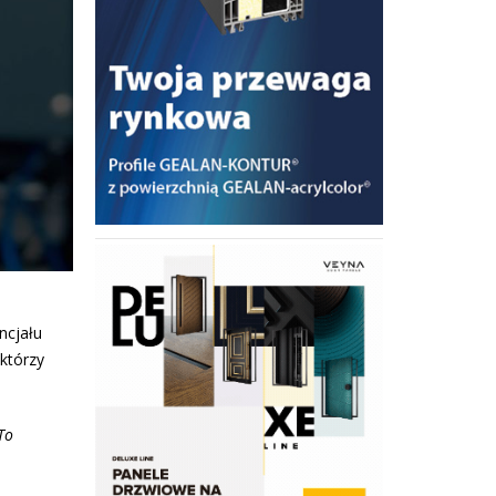
ncjału
którzy
To