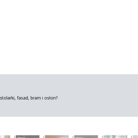
tolarki, fasad, bram i osłon?