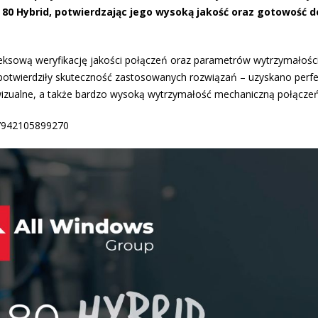
0 Hybrid, potwierdzając jego wysoką jakość oraz gotowość d
eksową weryfikację jakości połączeń oraz parametrów wytrzymałoś
 potwierdziły skuteczność zastosowanych rozwiązań – uzyskano perf
wizualne, a także bardzo wysoką wytrzymałość mechaniczną połączeń
37942105899270