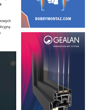
o
ciowych
ekcyjną
.