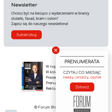
Newsletter
Chcesz być na bieżąco z wydarzeniami w branży
stolarki, fasad, bram i osłon?
Zapisz się do naszego newslettera!
Subskrybuj
×
PRENUMERATA
W najnowszym wydaniu
W kolejnym numerze
CZYTAJ CO MIESIĄC
newsy, analizy, opinie
Prezentacja gazety
Prenumerata
Zobacz
Reklama
© Forum Branżowe 2026