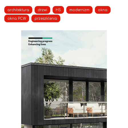
architektura
drzwi
HS
modernizm
okna
okna PCW
przeszklenia