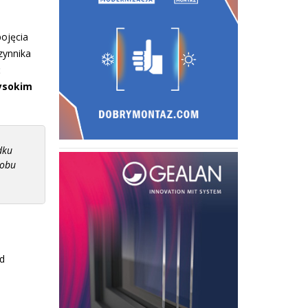
ojęcia
zynnika
ć
ysokim
dku
 obu
Od