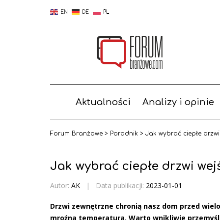
EN
DE
PL
Aktualności
Analizy i opinie
Forum Branżowe
>
Poradnik
>
Jak wybrać ciepłe drzwi
Jak wybrać ciepłe drzwi wej
Autor:
AK
|
Data publikacji:
2023-01-01
Drzwi zewnętrzne chronią nasz dom przed wielo
mroźna temperatura. Warto wnikliwie przemyśl