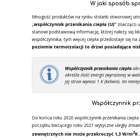
W jaki sposób sp
Mnogość produktów na rynku stolarki otworowej utru
„
współczynnik przenikania ciepła (U)”
znacząco u
stanowi podstawową informację, której należy się bl
współczynnika, tym więcej ciepła przedostaje się na
poziomie termoizolacji to drzwi posiadające ni
Współczynnik przenikania ciepła
okre
określa ilość energii (wyrażonej w wa
jej stron wynosi 1 K (kelwin).
Im mniejs
Współczynnik pr
Do końca roku 2020 współczynnik przenikania ciep
początku bieżącego roku 2021 wytyczne uległy zmian
2
zewnętrznych nie może przekroczyć 1,3 W/m
K 