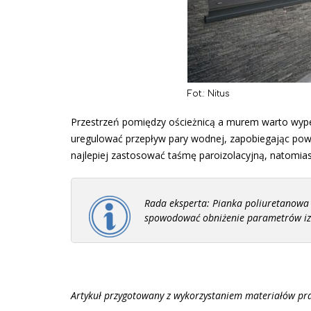
Fot.: Nitus
Przestrzeń pomiędzy ościeżnicą a murem warto wyp
uregulować przepływ pary wodnej, zapobiegając powst
najlepiej zastosować taśmę paroizolacyjną, natomia
Rada eksperta: Pianka poliuretanowa
spowodować obniżenie parametrów izol
Artykuł przygotowany z wykorzystaniem materiałów pra