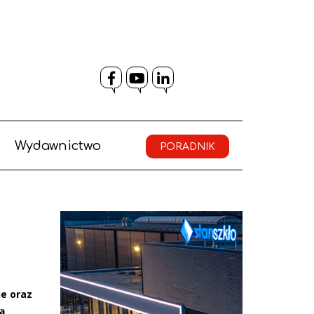
Facebook
YouTube
LinkedIn
Wydawnictwo
PORADNIK
ie oraz
ą