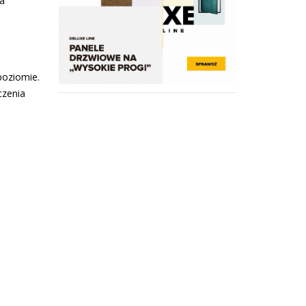
na
poziomie.
czenia