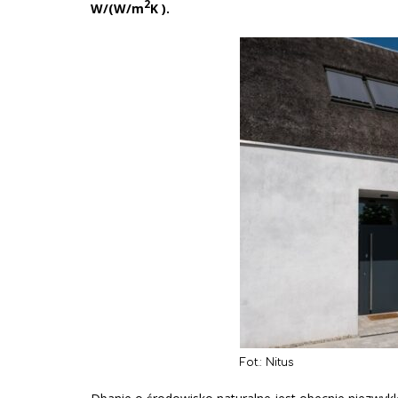
2
W/(W/m
K ).
Fot.: Nitus