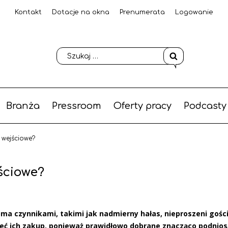
Kontakt
Dotacje na okna
Prenumerata
Logowanie
Branża
Pressroom
Oferty pracy
Podcasty
 wejściowe?
ściowe?
ma czynnikami, takimi jak nadmierny hałas, nieproszeni gośc
eć ich zakup, ponieważ prawidłowo dobrane znacząco podnios