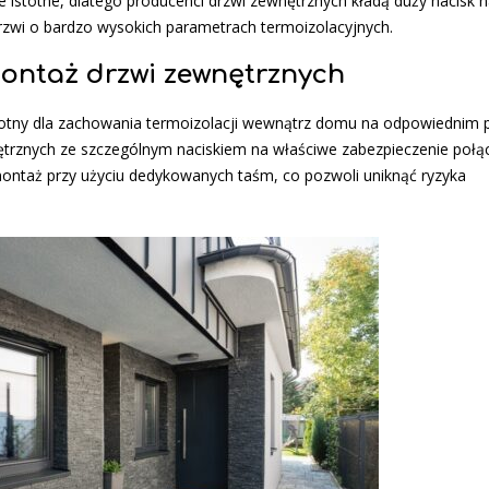
e istotne, dlatego producenci drzwi zewnętrznych kładą duży nacisk 
rzwi o bardzo wysokich parametrach termoizolacyjnych.
ontaż drzwi zewnętrznych
stotny dla zachowania termoizolacji wewnątrz domu na odpowiednim 
ętrznych ze szczególnym naciskiem na właściwe zabezpieczenie połą
ontaż przy użyciu dedykowanych taśm, co pozwoli uniknąć ryzyka