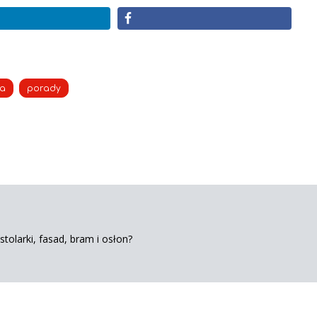
na
porady
tolarki, fasad, bram i osłon?