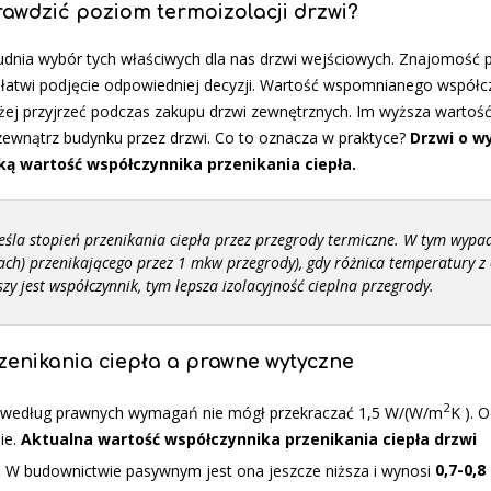
rawdzić poziom termoizolacji drzwi?
dnia wybór tych właściwych dla nas drzwi wejściowych. Znajomość p
łatwi podjęcie odpowiedniej decyzji. Wartość wspomnianego współc
iżej przyjrzeć podczas zakupu drzwi zewnętrznych. Im wyższa wartoś
 zewnątrz budynku przez drzwi. Co to oznacza w praktyce?
Drzwi o w
ską wartość współczynnika przenikania ciepła.
śla stopień przenikania ciepła przez przegrody termiczne. W tym wypa
tach) przenikającego przez 1 mkw przegrody
), gdy różnica temperatury z
zy jest współczynnik, tym lepsza izolacyjność cieplna przegrody.
zenikania ciepła a prawne wytyczne
2
ła według prawnych wymagań nie mógł przekraczać 1,5 W/(W/m
K ). 
ie.
Aktualna wartość współczynnika przenikania ciepła drzwi
.
W budownictwie pasywnym jest ona jeszcze niższa i wynosi
0,7-0,8