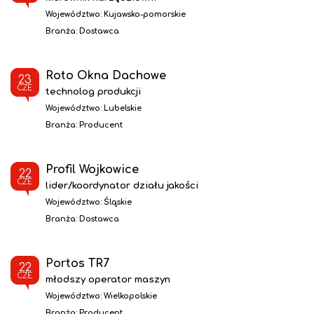
Województwo:
Kujawsko-pomorskie
Branża:
Dostawca
Roto Okna Dachowe
23
CZE
technolog produkcji
Województwo:
Lubelskie
Branża:
Producent
Profil Wojkowice
22
CZE
lider/koordynator działu jakości
Województwo:
Śląskie
Branża:
Dostawca
Portos TR7
22
CZE
młodszy operator maszyn
Województwo:
Wielkopolskie
Branża:
Producent