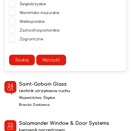
Świętokrzyskie
Warmińsko-mazurskie
Wielkopolskie
Zachodniopomorskie
Zagraniczne
Szukaj
Wyczyść
Saint-Gobain Glass
24
CZE
technik utrzymania ruchu
Województwo:
Śląskie
Branża:
Dostawca
Salamander Window & Door Systems
23
CZE
kierownik narzędziowni