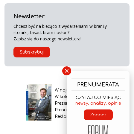
Newsletter
Chcesz być na bieżąco z wydarzeniami w branży
stolarki, fasad, bram i osłon?
Zapisz się do naszego newslettera!
Subskrybuj
×
PRENUMERATA
W najnowszym wydaniu
W kolejnym numerze
CZYTAJ CO MIESIĄC
Prezentacja gazety
newsy, analizy, opinie
Prenumerata
Zobacz
Reklama