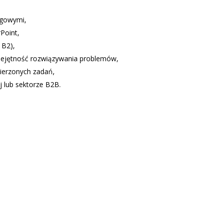
ngowymi,
Point,
 B2),
miejętność rozwiązywania problemów,
wierzonych zadań,
j lub sektorze B2B.