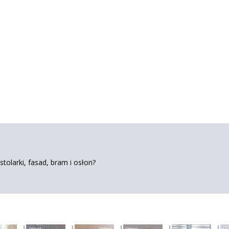
tolarki, fasad, bram i osłon?