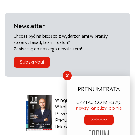
Newsletter
Chcesz być na bieżąco z wydarzeniami w branży
stolarki, fasad, bram i osłon?
Zapisz się do naszego newslettera!
Subskrybuj
×
PRENUMERATA
W najnowszym wydaniu
CZYTAJ CO MIESIĄC
W kolejnym numerze
newsy, analizy, opinie
Prezentacja gazety
Zobacz
Prenumerata
Reklama