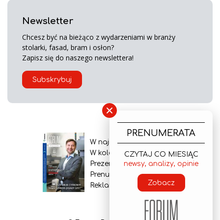
Newsletter
Chcesz być na bieżąco z wydarzeniami w branży
stolarki, fasad, bram i osłon?
Zapisz się do naszego newslettera!
Subskrybuj
×
PRENUMERATA
W najnowszym wydaniu
W kolejnym numerze
CZYTAJ CO MIESIĄC
Prezentacja gazety
newsy, analizy, opinie
Prenumerata
Zobacz
Reklama