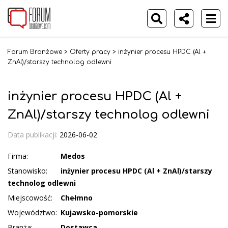
Forum Branżowe
>
Oferty pracy
>
inżynier procesu HPDC (Al +
ZnAl)/starszy technolog odlewni
inżynier procesu HPDC (Al +
ZnAl)/starszy technolog odlewni
Data publikacji:
2026-06-02
Firma:
Medos
Stanowisko:
inżynier procesu HPDC (Al + ZnAl)/starszy
technolog odlewni
Miejscowość:
Chełmno
Województwo:
Kujawsko-pomorskie
Branża:
Dostawca