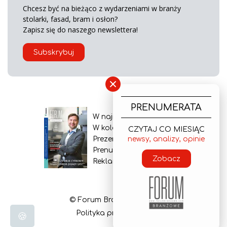
Chcesz być na bieżąco z wydarzeniami w branży
stolarki, fasad, bram i osłon?
Zapisz się do naszego newslettera!
Subskrybuj
×
PRENUMERATA
W najnowszym wydaniu
W kolejnym numerze
CZYTAJ CO MIESIĄC
Prezentacja gazety
newsy, analizy, opinie
Prenumerata
Zobacz
Reklama
© Forum Branżowe 2026
Polityka prywatności
🍪