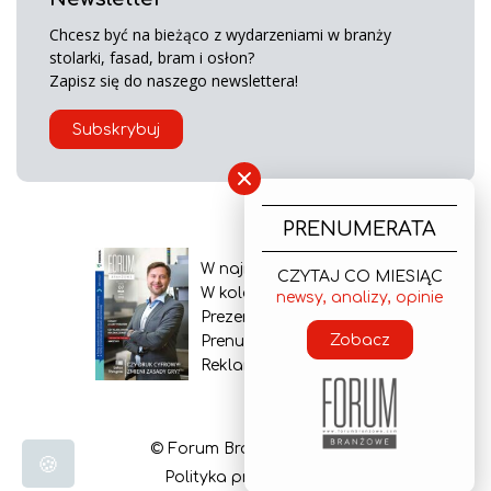
Chcesz być na bieżąco z wydarzeniami w branży
stolarki, fasad, bram i osłon?
Zapisz się do naszego newslettera!
Subskrybuj
×
PRENUMERATA
W najnowszym wydaniu
CZYTAJ CO MIESIĄC
W kolejnym numerze
newsy, analizy, opinie
Prezentacja gazety
Zobacz
Prenumerata
Reklama
© Forum Branżowe 2026
🍪
Polityka prywatności