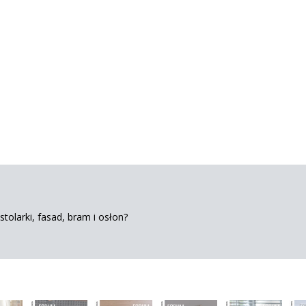
tolarki, fasad, bram i osłon?