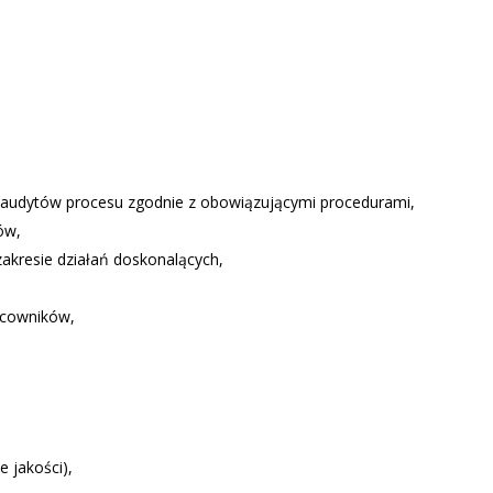
audytów procesu zgodnie z obowiązującymi procedurami,
ów,
 zakresie działań doskonalących,
acowników,
 jakości),