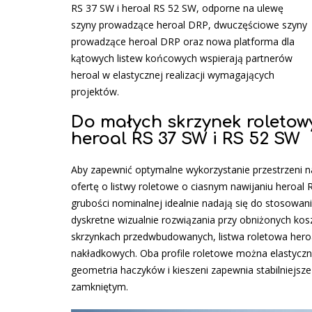
RS 37 SW i heroal RS 52 SW, odporne na ulewę
szyny prowadzące heroal DRP, dwuczęściowe szyny
prowadzące heroal DRP oraz nowa platforma dla
kątowych listew końcowych wspierają partnerów
heroal w elastycznej realizacji wymagających
projektów.
Do małych skrzynek roletowy
heroal RS 37 SW i RS 52 SW
Aby zapewnić optymalne wykorzystanie przestrzeni naw
ofertę o listwy roletowe o ciasnym nawijaniu heroal 
grubości nominalnej idealnie nadają się do stosowa
dyskretne wizualnie rozwiązania przy obniżonych kos
skrzynkach przedwbudowanych, listwa roletowa hero
nakładkowych. Oba profile roletowe można elastyczn
geometria haczyków i kieszeni zapewnia stabilniejsze
zamkniętym.