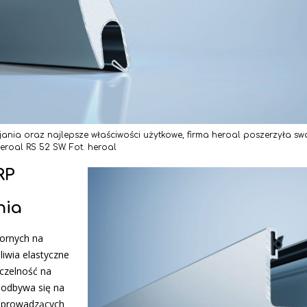
ania oraz najlepsze właściwości użytkowe, firma heroal poszerzyła swo
heroal RS 52 SW. Fot. heroal
RP
nia
ornych na
liwia elastyczne
czelność na
 odbywa się na
n prowadzących