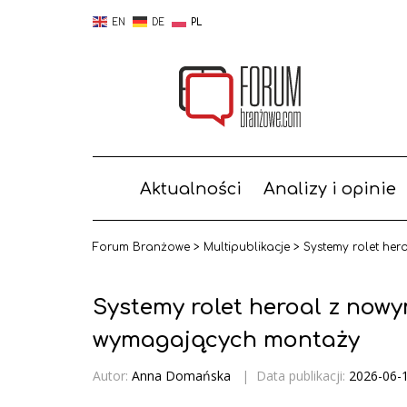
EN
DE
PL
Aktualności
Analizy i opinie
Forum Branżowe
>
Multipublikacje
>
Systemy rolet he
Systemy rolet heroal z nowy
wymagających montaży
Autor:
Anna Domańska
|
Data publikacji:
2026-06-