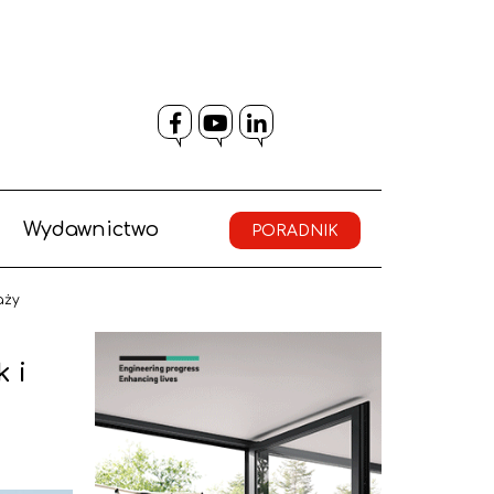
Facebook
YouTube
LinkedIn
Wydawnictwo
PORADNIK
aży
 i