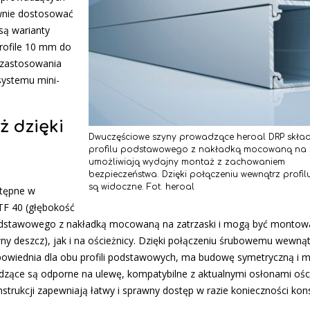
ywnie dostosować
są warianty
rofile 10 mm do
 zastosowania
systemu mini-
 dzięki
Dwuczęściowe szyny prowadzące heroal DRP składa
profilu podstawowego z nakładką mocowaną na z
umożliwiają wydajny montaż z zachowaniem
bezpieczeństwa. Dzięki połączeniu wewnątrz profilu
są widoczne. Fot. heroal
tępne w
TF 40 (głębokość
 podstawowego z nakładką mocowaną na zatrzaski i mogą być monto
y deszcz), jak i na ościeżnicy. Dzięki połączeniu śrubowemu wewnątr
owiednia dla obu profili podstawowych, ma budowę symetryczną i m
zące są odporne na ulewę, kompatybilne z aktualnymi osłonami ośc
strukcji zapewniają łatwy i sprawny dostęp w razie konieczności kons