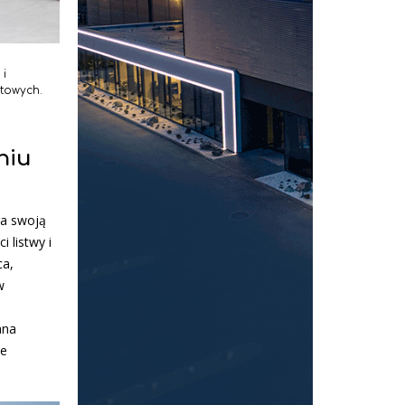
 i
towych.
niu
ła swoją
 listwy i
ca,
w
ana
ie