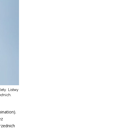
ty. Listwy
dnich.
ination).
ez
rzednich