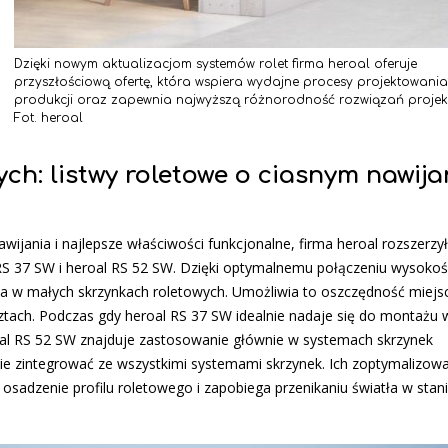
Dzięki nowym aktualizacjom systemów rolet firma heroal oferuje
przyszłościową ofertę, która wspiera wydajne procesy projektowania
produkcji oraz zapewnia najwyższą różnorodność rozwiązań projek
Fot. heroal
ch: listwy roletowe o ciasnym nawija
ijania i najlepsze właściwości funkcjonalne, firma heroal rozszerzy
RS 37 SW i heroal RS 52 SW. Dzięki optymalnemu połączeniu wysokości
nia w małych skrzynkach roletowych. Umożliwia to oszczędność miejs
ztach. Podczas gdy heroal RS 37 SW idealnie nadaje się do montażu 
al RS 52 SW znajduje zastosowanie głównie w systemach skrzynek
ie zintegrować ze wszystkimi systemami skrzynek. Ich zoptymalizow
 osadzenie profilu roletowego i zapobiega przenikaniu światła w stan