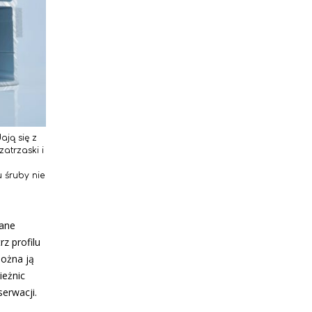
ją się z
atrzaski i
 śruby nie
wane
z profilu
ożna ją
ieżnic
erwacji.