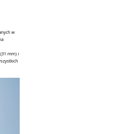
janych w
ia
 (31 mm) i
szystkich