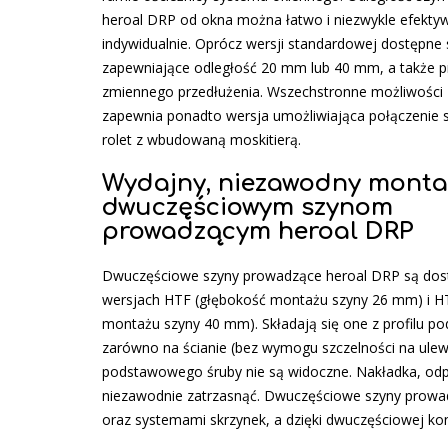
heroal DRP od okna można łatwo i niezwykle efekt
indywidualnie. Oprócz wersji standardowej dostępne 
zapewniające odległość 20 mm lub 40 mm, a także p
zmiennego przedłużenia. Wszechstronne możliwości
zapewnia ponadto wersja umożliwiająca połączenie 
rolet z wbudowaną moskitierą.
Wydajny, niezawodny montaż
dwuczęściowym szynom
prowadzącym heroal DRP
Dwuczęściowe szyny prowadzące heroal DRP są dos
wersjach HTF (głębokość montażu szyny 26 mm) i H
montażu szyny 40 mm). Składają się one z profilu
zarówno na ścianie (bez wymogu szczelności na ulewn
podstawowego śruby nie są widoczne. Nakładka, odp
niezawodnie zatrzasnąć. Dwuczęściowe szyny prowad
oraz systemami skrzynek, a dzięki dwuczęściowej kon