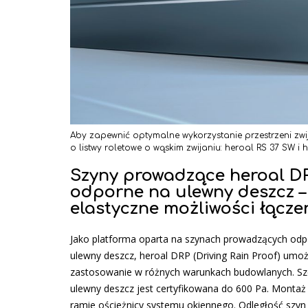
Aby zapewnić optymalne wykorzystanie przestrzeni zwij
o listwy roletowe o wąskim zwijaniu: heroal RS 37 SW i 
Szyny prowadzące heroal D
odporne na ulewny deszcz –
elastyczne możliwości łącze
Jako platforma oparta na szynach prowadzących odp
ulewny deszcz, heroal DRP (Driving Rain Proof) umoż
zastosowanie w różnych warunkach budowlanych. Sz
ulewny deszcz jest certyfikowana do 600 Pa. Montaż
ramie ościeżnicy systemu okiennego. Odległość szy