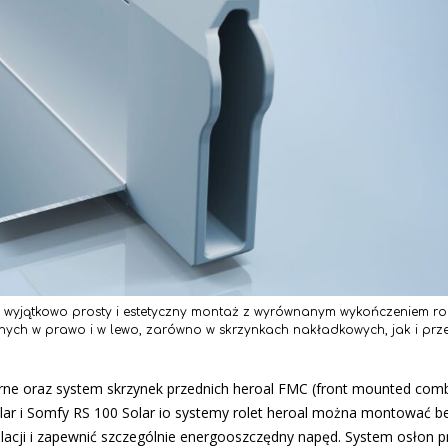
wyjątkowo prosty i estetyczny montaż z wyrównanym wykończeniem role
nych w prawo i w lewo, zarówno w skrzynkach nakładkowych, jak i prze
arne oraz system skrzynek przednich heroal FMC (front mounted comb
olar i Somfy RS 100 Solar io systemy rolet heroal można montować b
lacji i zapewnić szczególnie energooszczędny napęd. System osłon p