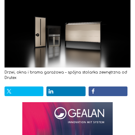
Drzwi, okna i brama garażowa – spójna stolarka zewnętrzna od
Drutex