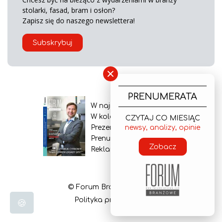
stolarki, fasad, bram i osłon?
Zapisz się do naszego newslettera!
Subskrybuj
×
PRENUMERATA
W najnowszym wydaniu
W kolejnym numerze
CZYTAJ CO MIESIĄC
newsy, analizy, opinie
Prezentacja gazety
Prenumerata
Zobacz
Reklama
© Forum Branżowe 2026
Polityka prywatności
🍪