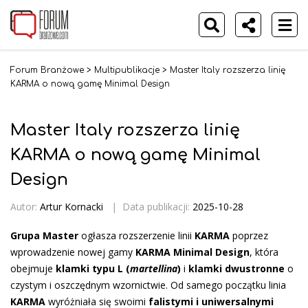
Forum Branżowe
>
Multipublikacje
>
Master Italy rozszerza linię
KARMA o nową gamę Minimal Design
Master Italy rozszerza linię
KARMA o nową gamę Minimal
Design
Autor:
Artur Kornacki
|
Data publikacji:
2025-10-28
Grupa Master
ogłasza rozszerzenie linii
KARMA
poprzez
wprowadzenie nowej gamy
KARMA Minimal Design
, która
obejmuje
klamki typu L (
martellina
)
i
klamki dwustronne
o
czystym i oszczędnym wzornictwie. Od samego początku linia
KARMA
wyróżniała się swoimi
falistymi i uniwersalnymi