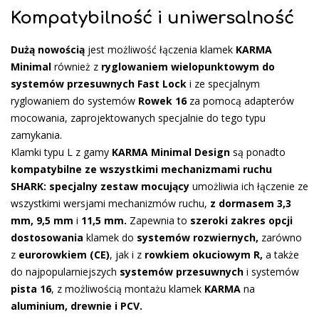
Kompatybilność i uniwersalność
Dużą nowością
jest możliwość łączenia klamek
KARMA
Minimal
również z
ryglowaniem wielopunktowym do
systemów przesuwnych
Fast Lock
i ze specjalnym
ryglowaniem do systemów
Rowek 16
za pomocą adapterów
mocowania, zaprojektowanych specjalnie do tego typu
zamykania.
Klamki typu L z gamy
KARMA Minimal Design
są ponadto
kompatybilne ze wszystkimi mechanizmami ruchu
SHARK:
specjalny
zestaw mocujący
umożliwia ich łączenie ze
wszystkimi wersjami mechanizmów ruchu,
z dormasem 3,3
mm, 9,5 mm
i
11,5 mm.
Zapewnia to
szeroki zakres opcji
dostosowania
klamek do
systemów rozwiernych,
zarówno
z
eurorowkiem (CE)
, jak i z
rowkiem okuciowym R,
a także
do najpopularniejszych
systemów przesuwnych
i systemów
pista 16
, z możliwością montażu klamek
KARMA
na
aluminium, drewnie i PCV.