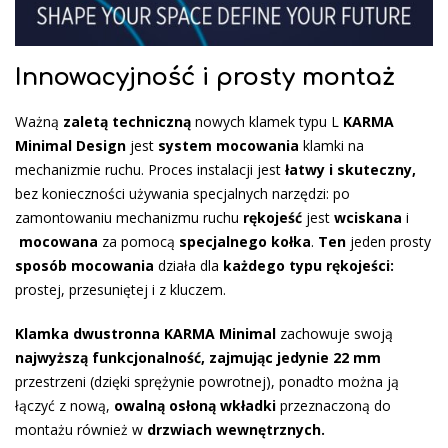
Innowacyjność i prosty montaż
Ważną
zaletą techniczną
nowych klamek typu L
KARMA
Minimal Design
jest
system mocowania
klamki na
mechanizmie ruchu. Proces instalacji jest
łatwy i skuteczny,
bez konieczności używania specjalnych narzędzi: po
zamontowaniu mechanizmu ruchu
rękojeść
jest
wciskana
i
mocowana
za pomocą
specjalnego kołka
.
Ten
jeden prosty
sposób mocowania
działa dla
każdego typu rękojeści:
prostej, przesuniętej i z kluczem.
Klamka dwustronna
KARMA Minimal
zachowuje swoją
najwyższą funkcjonalność, zajmując jedynie 22 mm
przestrzeni (dzięki sprężynie powrotnej), ponadto można ją
łączyć z nową,
owalną osłoną wkładki
przeznaczoną do
montażu również w
drzwiach wewnętrznych.