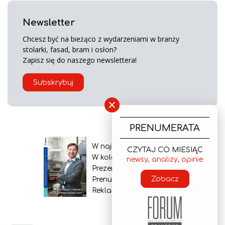
Newsletter
Chcesz być na bieżąco z wydarzeniami w branży
stolarki, fasad, bram i osłon?
Zapisz się do naszego newslettera!
Subskrybuj
×
PRENUMERATA
W najnowszym wydaniu
CZYTAJ CO MIESIĄC
W kolejnym numerze
newsy, analizy, opinie
Prezentacja gazety
Zobacz
Prenumerata
Reklama