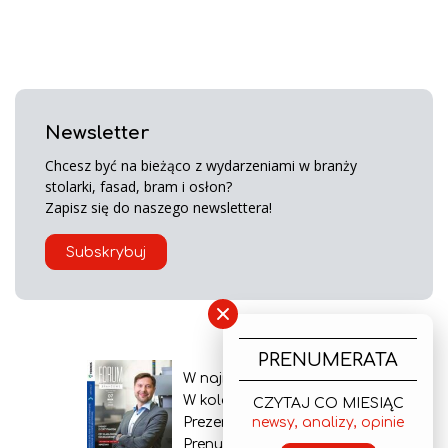
Newsletter
Chcesz być na bieżąco z wydarzeniami w branży
stolarki, fasad, bram i osłon?
Zapisz się do naszego newslettera!
Subskrybuj
×
PRENUMERATA
W najnowszym wydaniu
W kolejnym numerze
CZYTAJ CO MIESIĄC
newsy, analizy, opinie
Prezentacja gazety
Prenumerata