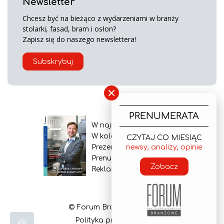
Newsletter
Chcesz być na bieżąco z wydarzeniami w branży
stolarki, fasad, bram i osłon?
Zapisz się do naszego newslettera!
Subskrybuj
×
PRENUMERATA
W najnowszym wydaniu
W kolejnym numerze
CZYTAJ CO MIESIĄC
Prezentacja gazety
newsy, analizy, opinie
Prenumerata
Zobacz
Reklama
© Forum Branżowe 2026
Polityka prywatności
🍪