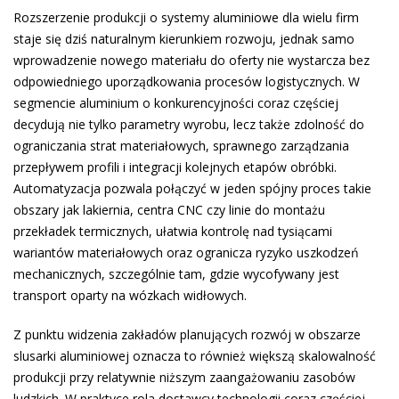
Rozszerzenie produkcji o systemy aluminiowe dla wielu firm
staje się dziś naturalnym kierunkiem rozwoju, jednak samo
wprowadzenie nowego materiału do oferty nie wystarcza bez
odpowiedniego uporządkowania procesów logistycznych. W
segmencie aluminium o konkurencyjności coraz częściej
decydują nie tylko parametry wyrobu, lecz także zdolność do
ograniczania strat materiałowych, sprawnego zarządzania
przepływem profili i integracji kolejnych etapów obróbki.
Automatyzacja pozwala połączyć w jeden spójny proces takie
obszary jak lakiernia, centra CNC czy linie do montażu
przekładek termicznych, ułatwia kontrolę nad tysiącami
wariantów materiałowych oraz ogranicza ryzyko uszkodzeń
mechanicznych, szczególnie tam, gdzie wycofywany jest
transport oparty na wózkach widłowych.
Z punktu widzenia zakładów planujących rozwój w obszarze
slusarki aluminiowej oznacza to również większą skalowalność
produkcji przy relatywnie niższym zaangażowaniu zasobów
ludzkich. W praktyce rola dostawcy technologii coraz częściej