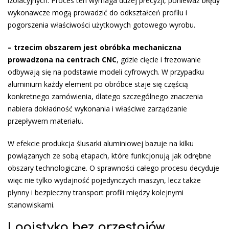
izolacyjnych. Proces ten wymaga dużej precyzji, ponieważ błędy
wykonawcze mogą prowadzić do odkształceń profilu i
pogorszenia właściwości użytkowych gotowego wyrobu.
– trzecim obszarem jest
obróbka mechaniczna
prowadzona na centrach CNC
, gdzie cięcie i frezowanie
odbywają się na podstawie modeli cyfrowych. W przypadku
aluminium każdy element po obróbce staje się częścią
konkretnego zamówienia, dlatego szczególnego znaczenia
nabiera dokładność wykonania i właściwe zarządzanie
przepływem materiału.
W efekcie produkcja ślusarki aluminiowej bazuje na kilku
powiązanych ze sobą etapach, które funkcjonują jak odrębne
obszary technologiczne. O sprawności całego procesu decyduje
więc nie tylko wydajność pojedynczych maszyn, lecz także
płynny i bezpieczny transport profili między kolejnymi
stanowiskami.
Logistyka bez przestojów