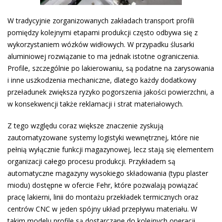
W tradycyjnie zorganizowanych zakładach transport profili
pomiędzy kolejnymi etapami produkcji często odbywa się z
wykorzystaniem wózków widłowych. W przypadku ślusarki
aluminiowej rozwiązanie to ma jednak istotne ograniczenia.
Profile, szczególnie po lakierowaniu, są podatne na zarysowania
i inne uszkodzenia mechaniczne, dlatego każdy dodatkowy
przeładunek zwiększa ryzyko pogorszenia jakości powierzchni, a
w konsekwencji także reklamacji i strat materiałowych.
Z tego względu coraz większe znaczenie zyskują
zautomatyzowane systemy logistyki wewnętrznej, które nie
pełnią wyłącznie funkcji magazynowej, lecz stają się elementem
organizacji całego procesu produkcji. Przykładem są
automatyczne magazyny wysokiego składowania (typu plaster
miodu) dostępne w ofercie Fehr, które pozwalają powiązać
pracę lakierni, linii do montażu przekładek termicznych oraz
centrów CNC w jeden spójny układ przepływu materiału. W
takim modelu profile są dostarczane do kolejnych operacji