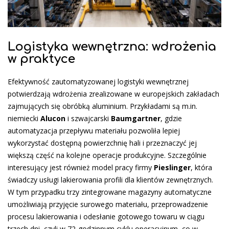
Logistyka wewnętrzna: wdrożenia
w praktyce
Efektywność zautomatyzowanej logistyki wewnętrznej
potwierdzają wdrożenia zrealizowane w europejskich zakładach
zajmujących się obróbką aluminium. Przykładami są m.in.
niemiecki
Alucon
i szwajcarski
Baumgartner
, gdzie
automatyzacja przepływu materiału pozwoliła lepiej
wykorzystać dostępną powierzchnię hali i przeznaczyć jej
większą część na kolejne operacje produkcyjne. Szczególnie
interesujący jest również model pracy firmy
Pieslinger
, która
świadczy usługi lakierowania profili dla klientów zewnętrznych.
W tym przypadku trzy zintegrowane magazyny automatyczne
umożliwiają przyjęcie surowego materiału, przeprowadzenie
procesu lakierowania i odesłanie gotowego towaru w ciągu
trzech dni, czyli w 72-godzinnym cyklu operacyjnym, co w