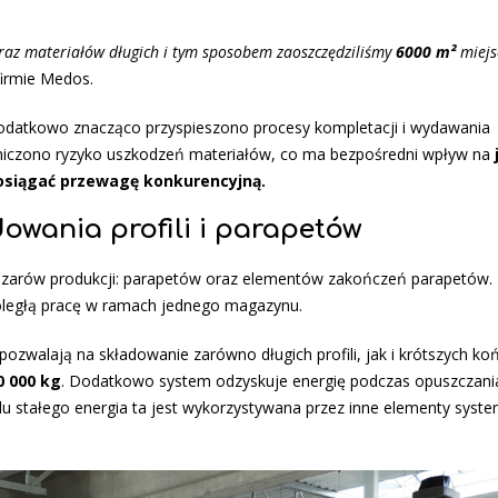
az materiałów długich i tym sposobem zaoszczędziliśmy
6000 m²
miejs
firmie Medos.
odatkowo znacząco przyspieszono procesy kompletacji i wydawania
niczono ryzyko uszkodzeń materiałów, co ma bezpośredni wpływ na
 osiągać przewagę konkurencyjną.
owania profili i parapetów
zarów produkcji: parapetów oraz elementów zakończeń parapetów. 
ległą pracę w ramach jednego magazynu.
ozwalają na składowanie zarówno długich profili, jak i krótszych k
0 000 kg
. Dodatkowo system odzyskuje energię podczas opuszczania
u stałego energia ta jest wykorzystywana przez inne elementy syste