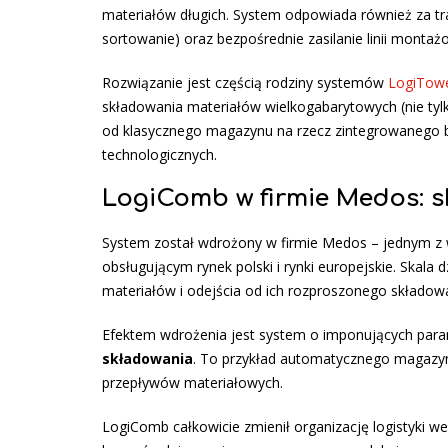
materiałów długich. System odpowiada również za tr
sortowanie) oraz bezpośrednie zasilanie linii montaż
Rozwiązanie jest częścią rodziny systemów
LogiTow
składowania materiałów wielkogabarytowych (nie tylko
od klasycznego magazynu na rzecz zintegrowanego bu
technologicznych.
LogiComb w firmie Medos: sk
System został wdrożony w firmie Medos – jednym z 
obsługującym rynek polski i rynki europejskie. Skal
materiałów i odejścia od ich rozproszonego składowa
Efektem wdrożenia jest system o imponujących par
składowania
. To przykład automatycznego magazyn
przepływów materiałowych.
LogiComb całkowicie zmienił organizację logistyki w