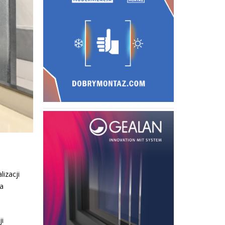
izacji
a
i