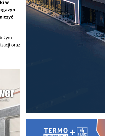
yki w
magazyn
niczyć
 dużym
zacji oraz