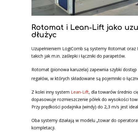
Rotomat i Lean-Lift jako u
dłużyc
Uzupełnieniem LogiComb są systemy Rotomat oraz L
takich jak m.in. zaślepki i łączniki do parapetów.
Rotomat (pionowa karuzela) zapewnia szybki dostęp 
regałów, w których składowane są pojemniki o łączn
Z kolei inny system
Lean-Lift
, dla towarów średnio ci
dopasowuje rozmieszczenie półek do wysokości towar
Przy prędkości podajnika (windy) do 2,3 m/s jest ide
Oba systemy działają w modelu „towar do operatora”,
kompletacji.