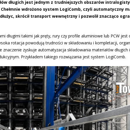
iałów długich jest jednym z trudniejszych obszarów intralogist
 w Chełmnie wdrożono system LogiComb, czyli automatyczny 
łużyc, skrócił transport wewnętrzny i pozwolił znacząco ogra
mi długimi takimi jak pręty, rury czy profile aluminiowe lub PCW jest
oka rotacja powodują trudności w składowaniu i kompletacji, organi
ze znaczenie zyskuje automatyzacja składowania materiałów długich i
ukcyjnym. Przykładem takiego rozwiązania jest system LogiComb.