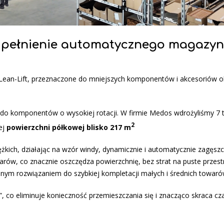
zupełnienie automatycznego magazy
ean-Lift, przeznaczone do mniejszych komponentów i akcesoriów o
do komponentów o wysokiej rotacji. W firmie Medos wdrożyliśmy 7 t
2
ej
powierzchni półkowej blisko 217 m
ężkich, działając na wzór windy, dynamicznie i automatycznie zagęszc
ów, co znacznie oszczędza powierzchnię, bez strat na puste przestr
alnym rozwiązaniem do szybkiej kompletacji małych i średnich towaró
 co eliminuje konieczność przemieszczania się i znacząco skraca cz