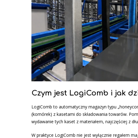
Czym jest LogiComb i jak 
LogiComb to automatyczny magazyn typu „honeycomb” (
(komórek) z kasetami do składowania towarów. Pom
wydawanie tych kaset z materiałem, najczęściej z dłuży
W praktyce LogiComb nie jest wyłącznie regałem m