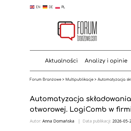
EN
DE
PL
Aktualności
Analizy i opinie
Forum Branżowe
>
Multipublikacje
>
Automatyzacja sk
Automatyzacja składowania 
otworowej. LogiComb w fir
Autor:
Anna Domańska
|
Data publikacji:
2026-05-