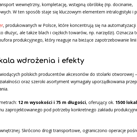
ansport wewnętrzny, kompletację, wstępną obróbkę (np. docinanie,
owych. W ten sposób staje się kluczowym elementem intralogistyki i p
er
, produkowanych w Polsce, które koncentrują się na automatyzacji
 dłużyc, ale także blach i ciężkich towarów, np. narzędzi). Oznacza t
fora produkcyjnego, który reaguje na bieżące zapotrzebowanie linii
ala wdrożenia i efekty
wiodących polskich producentów akcesoriów do stolarki otworowej 
a działalności oraz szeroki asortyment wymagały uporządkowania prze
nia.
ametrach:
12 m wysokości i 75 m długości
, oferujący ok.
1500 lokal
u zaprojektowanego pod potrzeby konkretnego zakładu produkcyjne
ewnętrznej. Skrócono drogi transportowe, ograniczono operacje pośr