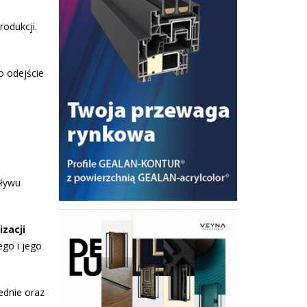
rodukcji.
o odejście
–
pływu
izacji
go i jego
ednie oraz