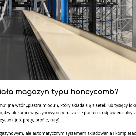
działa magazyn typu honeycomb?
na wzór „plastra miodu”), który składa się z setek lub tysięcy lokal
iędzy blokami magazynowymi porusza się podajnik odpowiedzialny z
cami (np. pręty, profile, rury).
agazynowym, ale automatycznym systemem składowania i kompletacj