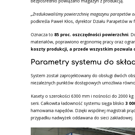
bezpośrednio powiązano magazyn z produkcją.
„Zredukowaliśmy powierzchnię magazynu parapetów or
podkreśla Paweł Kłos, dyrektor Działu Parapetów w 
Oznacza to
85 proc. oszczędności powierzchni
. D
materiałów, poprawiono ergonomię pracy oraz ogra
koszty produkcji, a przede wszystkim pozwala
Parametry systemu do skład
System został zaprojektowany do obsługi dwóch obs
niezależnych punktów dostępowych umożliwia równo
Kasety o szerokości 6300 mm i nośności do 2000 kg p
serii. Całkowita ładowność systemu sięga blisko
3 00
hamowania napędów. Dzięki wspólnej magistrali prąd
przypadku nadwyżek oddawana do sieci zakładowej.