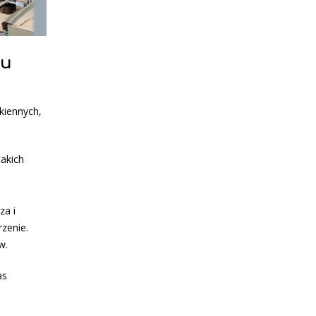
nu
kiennych,
akich
za i
zenie.
w.
as