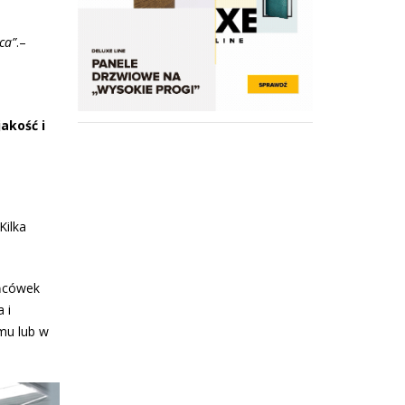
ca”
.–
jakość i
Kilka
ońcówek
 i
mu lub w